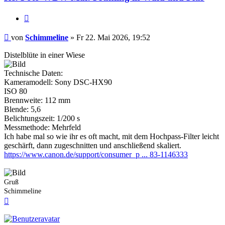
Zitieren
Beitrag
von
Schimmeline
»
Fr 22. Mai 2026, 19:52
Distelblüte in einer Wiese
Technische Daten:
Kameramodell: Sony DSC-HX90
ISO 80
Brennweite: 112 mm
Blende: 5,6
Belichtungszeit: 1/200 s
Messmethode: Mehrfeld
Ich habe mal so wie ihr es oft macht, mit dem Hochpass-Filter leicht
geschärft, dann zugeschnitten und anschließend skaliert.
https://www.canon.de/support/consumer_p ... 83-1146333
Gruß
Schimmeline
Nach
oben