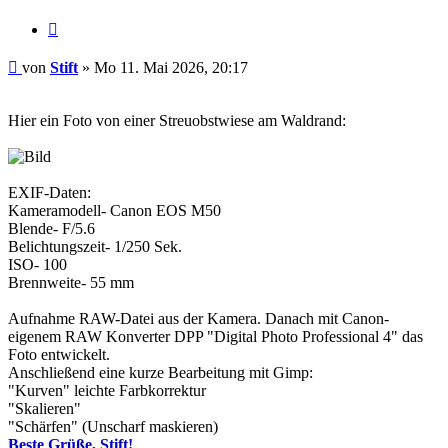
Zitieren
Beitrag
von
Stift
»
Mo 11. Mai 2026, 20:17
Hier ein Foto von einer Streuobstwiese am Waldrand:
EXIF-Daten:
Kameramodell- Canon EOS M50
Blende- F/5.6
Belichtungszeit- 1/250 Sek.
ISO- 100
Brennweite- 55 mm
Aufnahme RAW-Datei aus der Kamera. Danach mit Canon-
eigenem RAW Konverter DPP "Digital Photo Professional 4" das
Foto entwickelt.
Anschließend eine kurze Bearbeitung mit Gimp:
"Kurven" leichte Farbkorrektur
"Skalieren"
"Schärfen" (Unscharf maskieren)
Beste Grüße, Stift!