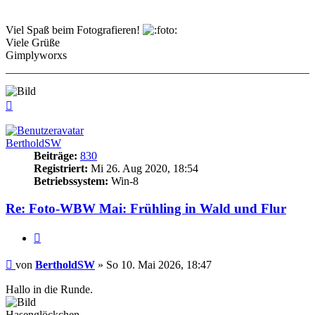
Viel Spaß beim Fotografieren!
Viele Grüße
Gimplyworxs
Nach
oben
BertholdSW
Beiträge:
830
Registriert:
Mi 26. Aug 2020, 18:54
Betriebssystem:
Win-8
Re: Foto-WBW Mai: Frühling in Wald und Flur
Zitieren
Beitrag
von
BertholdSW
»
So 10. Mai 2026, 18:47
Hallo in die Runde.
Hasenglöckchen