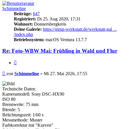
Schimmeline
Beiträge:
647
Registriert:
Di 25. Aug 2020, 17:31
Wohnort:
Donnersbergkreis
Deine Galerie:
https://gimp-werkstatt.de/werkstatt-gal ...
/index.php
Betriebssystem:
macOS Ventura 13.7.7
Re: Foto-WBW Mai: Frühling in Wald und Flur
Zitieren
Beitrag
von
Schimmeline
»
Mi 27. Mai 2026, 17:55
Technische Daten:
Kameramodell: Sony DSC-HX90
ISO 80
Brennweite: 75 mm
Blende: 5
Belichtungszeit: 1/60 s
Messmethode: Muster
Farbkorrektur mit "Kurven"