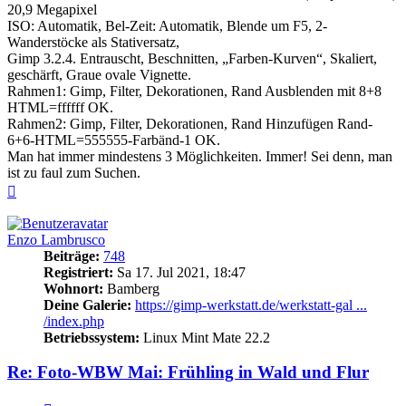
20,9 Megapixel
ISO: Automatik, Bel-Zeit: Automatik, Blende um F5, 2-
Wanderstöcke als Stativersatz,
Gimp 3.2.4. Entrauscht, Beschnitten, „Farben-Kurven“, Skaliert,
geschärft, Graue ovale Vignette.
Rahmen1: Gimp, Filter, Dekorationen, Rand Ausblenden mit 8+8
HTML=ffffff OK.
Rahmen2: Gimp, Filter, Dekorationen, Rand Hinzufügen Rand-
6+6-HTML=555555-Farbänd-1 OK.
Man hat immer mindestens 3 Möglichkeiten. Immer! Sei denn, man
ist zu faul zum Suchen.
Nach
oben
Enzo Lambrusco
Beiträge:
748
Registriert:
Sa 17. Jul 2021, 18:47
Wohnort:
Bamberg
Deine Galerie:
https://gimp-werkstatt.de/werkstatt-gal ...
/index.php
Betriebssystem:
Linux Mint Mate 22.2
Re: Foto-WBW Mai: Frühling in Wald und Flur