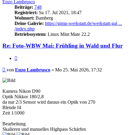
Enzo Lambrusco
Beiträge:
748
Registriert:
Sa 17. Jul 2021, 18:47
Wohnort:
Bamberg
Deine Galerie:
https://gimp-werkstatt.de/werkstatt-gal ...
/index.php
Betriebssystem:
Linux Mint Mate 22.2
Re: Foto-WBW Mai: Frühling in Wald und Flur
Zitieren
Beitrag
von
Enzo Lambrusco
»
Mo 25. Mai 2026, 17:32
Kamera Nikon D90
Optik Nikkor 180/2,8
da nur 2/3 Sensor wird daraus ein Optik von 270
Blende f4
Zeit 1/1000
Bearbeitung
Skalieren und manuelles Highpass Schärfen