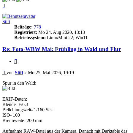
Nach
oben
Stift
Beiträge:
778
Registriert:
Mo 24. Aug 2020, 13:13
Betriebssystem:
LinuxMint 22; Win11
Re: Foto-WBW Mai: Frühling in Wald und Flur
Zitieren
Beitrag
von
Stift
»
Mo 25. Mai 2026, 19:19
Spur in den Wald:
EXIF-Daten:
Blende- F/6.3
Belichtungszeit- 1/160 Sek.
ISO- 100
Brennweite- 200 mm
Aufnahme RAW-Datei aus der Kamera. Danach mit Darktable das