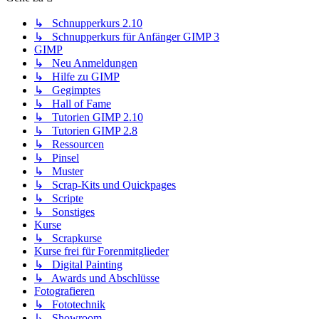
↳ Schnupperkurs 2.10
↳ Schnupperkurs für Anfänger GIMP 3
GIMP
↳ Neu Anmeldungen
↳ Hilfe zu GIMP
↳ Gegimptes
↳ Hall of Fame
↳ Tutorien GIMP 2.10
↳ Tutorien GIMP 2.8
↳ Ressourcen
↳ Pinsel
↳ Muster
↳ Scrap-Kits und Quickpages
↳ Scripte
↳ Sonstiges
Kurse
↳ Scrapkurse
Kurse frei für Forenmitglieder
↳ Digital Painting
↳ Awards und Abschlüsse
Fotografieren
↳ Fototechnik
↳ Showroom