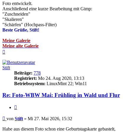
Foto entwickelt.
Anschließend eine kurze Bearbeitung mit Gimp:
"Zuschneiden"
"Skalieren"
"Schärfen" (Hochpass-Filter)
Beste Grüße, Stift!
Meine Galerie
Meine alte Galerie
Nach
oben
Stift
Beiträge:
778
Registriert:
Mo 24. Aug 2020, 13:13
Betriebssystem:
LinuxMint 22; Win11
Re: Foto-WBW Mai: Frühling in Wald und Flur
Zitieren
Beitrag
von
Stift
»
Mi 27. Mai 2026, 15:32
Habe aus diesem Foto schon eine Geburtstagskarte gebastelt,