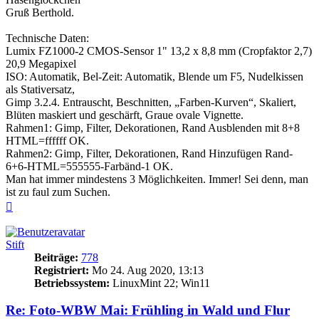
Gruß Berthold.
Technische Daten:
Lumix FZ1000-2 CMOS-Sensor 1" 13,2 x 8,8 mm (Cropfaktor 2,7)
20,9 Megapixel
ISO: Automatik, Bel-Zeit: Automatik, Blende um F5, Nudelkissen
als Stativersatz,
Gimp 3.2.4. Entrauscht, Beschnitten, „Farben-Kurven“, Skaliert,
Blüten maskiert und geschärft, Graue ovale Vignette.
Rahmen1: Gimp, Filter, Dekorationen, Rand Ausblenden mit 8+8
HTML=ffffff OK.
Rahmen2: Gimp, Filter, Dekorationen, Rand Hinzufügen Rand-
6+6-HTML=555555-Farbänd-1 OK.
Man hat immer mindestens 3 Möglichkeiten. Immer! Sei denn, man
ist zu faul zum Suchen.
Nach
oben
Stift
Beiträge:
778
Registriert:
Mo 24. Aug 2020, 13:13
Betriebssystem:
LinuxMint 22; Win11
Re: Foto-WBW Mai: Frühling in Wald und Flur