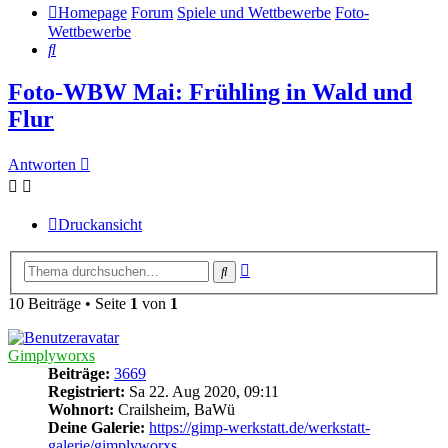
Homepage
Forum
Spiele und Wettbewerbe
Foto-
Wettbewerbe
Suche
Foto-WBW Mai: Frühling in Wald und
Flur
Antworten
Druckansicht
Erweiterte
Suche
Suche
10 Beiträge • Seite
1
von
1
Gimplyworxs
Beiträge:
3669
Registriert:
Sa 22. Aug 2020, 09:11
Wohnort:
Crailsheim, BaWü
Deine Galerie:
https://gimp-werkstatt.de/werkstatt-
galerie/gimplyworxs