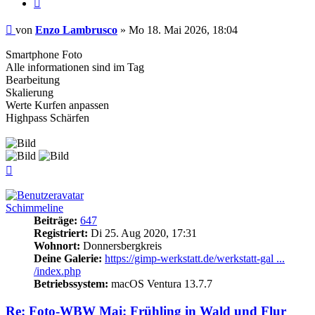
Zitieren
Beitrag
von
Enzo Lambrusco
»
Mo 18. Mai 2026, 18:04
Smartphone Foto
Alle informationen sind im Tag
Bearbeitung
Skalierung
Werte Kurfen anpassen
Highpass Schärfen
Nach
oben
Schimmeline
Beiträge:
647
Registriert:
Di 25. Aug 2020, 17:31
Wohnort:
Donnersbergkreis
Deine Galerie:
https://gimp-werkstatt.de/werkstatt-gal ...
/index.php
Betriebssystem:
macOS Ventura 13.7.7
Re: Foto-WBW Mai: Frühling in Wald und Flur