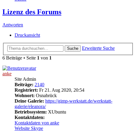
Lizenz des Forums
Antworten
Druckansicht
Erweiterte Suche
Suche
6 Beiträge • Seite
1
von
1
anke
Site Admin
Beiträge:
2140
Registriert:
Fr 21. Aug 2020, 20:54
Wohnort:
Osnabrück
Deine Galerie:
https://gimp-werkstatt.de/werkstatt-
galerie/eleanora/
Betriebssystem:
XUbuntu
Kontaktdaten:
Kontaktdaten von anke
Website
Skype