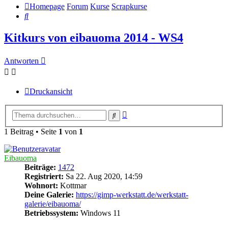
Homepage
Forum
Kurse
Scrapkurse
Suche
Kitkurs von eibauoma 2014 - WS4
Antworten
Druckansicht
Erweiterte
Suche
Suche
1 Beitrag • Seite
1
von
1
Eibauoma
Beiträge:
1472
Registriert:
Sa 22. Aug 2020, 14:59
Wohnort:
Kottmar
Deine Galerie:
https://gimp-werkstatt.de/werkstatt-
galerie/eibauoma/
Betriebssystem:
Windows 11