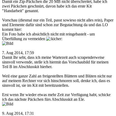
Damit ein Zip-Päckchen die 20 MB nicht überschreitet, habe ich
zwei Päckchen geschnürt, davon habe ich das erste Kit
"Handarbeit" genannt.
Vorschau (diesmal nur ein Teil, passt sowieso nicht alles rein), Paper
und Elemente dafür sind schon zur Begutachtung da und das LO
kommt hier:
Ein Foto habe ich absichtlich nicht mit reingebastelt - um
Überfüllung zu vermeiden
7. Aug 2014, 17:59
Damit Ihr seht, dass ich meine Wartezeit auch scrapenderweise
sinnvoll verwende, stelle ich hiermit das Vorschaubild für meinen
Teil B im Abschlusskit hierher.
Weil eine ganze Zahl an freigestellten Blättern und Blüten nicht nur
auf meinem Rechner vor sich hinschmoren soll, denke ich, dass es
sinnvoll ist, sie im Kit mit bereitzustellen.
Erst wenn Ihr wieder etwas mehr Zeit zur Verfügung habt, schicke
ich das nächste Päckchen fürs Abschlusskit an Ele.
9. Aug 2014, 17:31