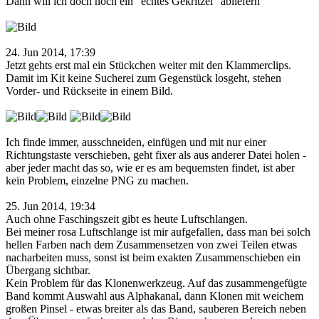
Dann will ich doch noch ein "echtes Gekritzel" abliefern
24. Jun 2014, 17:39
Jetzt gehts erst mal ein Stückchen weiter mit den Klammerclips.
Damit im Kit keine Sucherei zum Gegenstück losgeht, stehen
Vorder- und Rückseite in einem Bild.
Ich finde immer, ausschneiden, einfügen und mit nur einer
Richtungstaste verschieben, geht fixer als aus anderer Datei holen -
aber jeder macht das so, wie er es am bequemsten findet, ist aber
kein Problem, einzelne PNG zu machen.
25. Jun 2014, 19:34
Auch ohne Faschingszeit gibt es heute Luftschlangen.
Bei meiner rosa Luftschlange ist mir aufgefallen, dass man bei solch
hellen Farben nach dem Zusammensetzen von zwei Teilen etwas
nacharbeiten muss, sonst ist beim exakten Zusammenschieben ein
Übergang sichtbar.
Kein Problem für das Klonenwerkzeug. Auf das zusammengefügte
Band kommt Auswahl aus Alphakanal, dann Klonen mit weichem
großen Pinsel - etwas breiter als das Band, sauberen Bereich neben