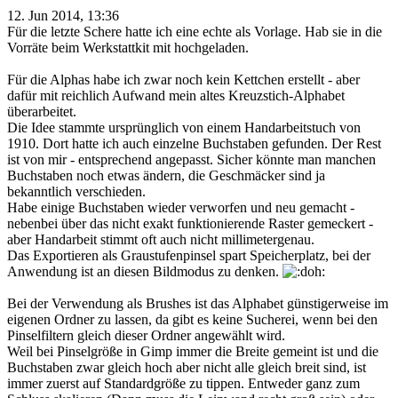
12. Jun 2014, 13:36
Für die letzte Schere hatte ich eine echte als Vorlage. Hab sie in die
Vorräte beim Werkstattkit mit hochgeladen.
Für die Alphas habe ich zwar noch kein Kettchen erstellt - aber
dafür mit reichlich Aufwand mein altes Kreuzstich-Alphabet
überarbeitet.
Die Idee stammte ursprünglich von einem Handarbeitstuch von
1910. Dort hatte ich auch einzelne Buchstaben gefunden. Der Rest
ist von mir - entsprechend angepasst. Sicher könnte man manchen
Buchstaben noch etwas ändern, die Geschmäcker sind ja
bekanntlich verschieden.
Habe einige Buchstaben wieder verworfen und neu gemacht -
nebenbei über das nicht exakt funktionierende Raster gemeckert -
aber Handarbeit stimmt oft auch nicht millimetergenau.
Das Exportieren als Graustufenpinsel spart Speicherplatz, bei der
Anwendung ist an diesen Bildmodus zu denken.
Bei der Verwendung als Brushes ist das Alphabet günstigerweise im
eigenen Ordner zu lassen, da gibt es keine Sucherei, wenn bei den
Pinselfiltern gleich dieser Ordner angewählt wird.
Weil bei Pinselgröße in Gimp immer die Breite gemeint ist und die
Buchstaben zwar gleich hoch aber nicht alle gleich breit sind, ist
immer zuerst auf Standardgröße zu tippen. Entweder ganz zum