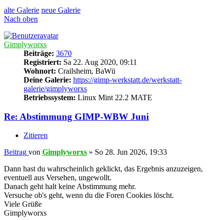
alte Galerie
neue Galerie
Nach oben
Gimplyworxs
Beiträge:
3670
Registriert:
Sa 22. Aug 2020, 09:11
Wohnort:
Crailsheim, BaWü
Deine Galerie:
https://gimp-werkstatt.de/werkstatt-
galerie/gimplyworxs
Betriebssystem:
Linux Mint 22.2 MATE
Re: Abstimmung GIMP-WBW Juni
Zitieren
Beitrag
von
Gimplyworxs
»
So 28. Jun 2026, 19:33
Dann hast du wahrscheinlich geklickt, das Ergebnis anzuzeigen,
eventuell aus Versehen, ungewollt.
Danach geht halt keine Abstimmung mehr.
Versuche ob's geht, wenn du die Foren Cookies löscht.
Viele Grüße
Gimplyworxs