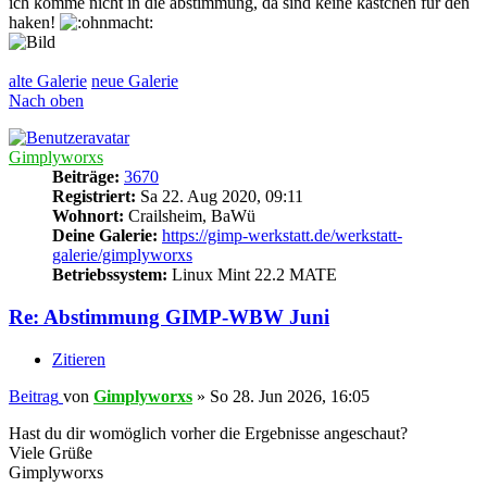
ich komme nicht in die abstimmung, da sind keine kästchen für den
haken!
alte Galerie
neue Galerie
Nach oben
Gimplyworxs
Beiträge:
3670
Registriert:
Sa 22. Aug 2020, 09:11
Wohnort:
Crailsheim, BaWü
Deine Galerie:
https://gimp-werkstatt.de/werkstatt-
galerie/gimplyworxs
Betriebssystem:
Linux Mint 22.2 MATE
Re: Abstimmung GIMP-WBW Juni
Zitieren
Beitrag
von
Gimplyworxs
»
So 28. Jun 2026, 16:05
Hast du dir womöglich vorher die Ergebnisse angeschaut?
Viele Grüße
Gimplyworxs