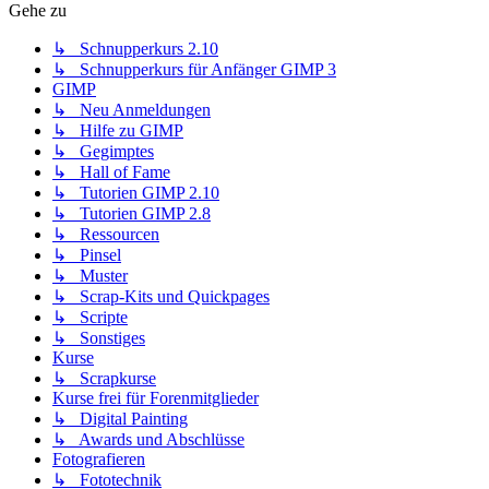
Gehe zu
↳ Schnupperkurs 2.10
↳ Schnupperkurs für Anfänger GIMP 3
GIMP
↳ Neu Anmeldungen
↳ Hilfe zu GIMP
↳ Gegimptes
↳ Hall of Fame
↳ Tutorien GIMP 2.10
↳ Tutorien GIMP 2.8
↳ Ressourcen
↳ Pinsel
↳ Muster
↳ Scrap-Kits und Quickpages
↳ Scripte
↳ Sonstiges
Kurse
↳ Scrapkurse
Kurse frei für Forenmitglieder
↳ Digital Painting
↳ Awards und Abschlüsse
Fotografieren
↳ Fototechnik