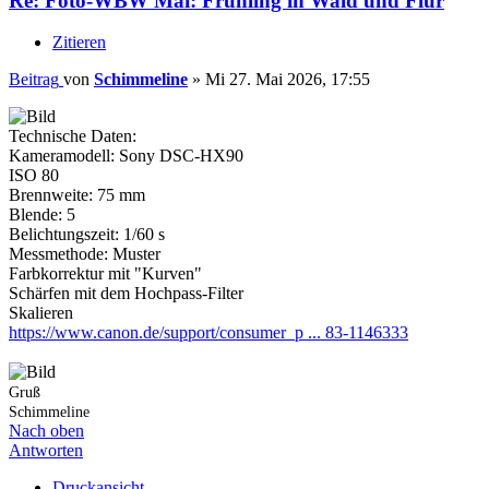
Re: Foto-WBW Mai: Frühling in Wald und Flur
Zitieren
Beitrag
von
Schimmeline
»
Mi 27. Mai 2026, 17:55
Technische Daten:
Kameramodell: Sony DSC-HX90
ISO 80
Brennweite: 75 mm
Blende: 5
Belichtungszeit: 1/60 s
Messmethode: Muster
Farbkorrektur mit "Kurven"
Schärfen mit dem Hochpass-Filter
Skalieren
https://www.canon.de/support/consumer_p ... 83-1146333
Gruß
Schimmeline
Nach oben
Antworten
Druckansicht