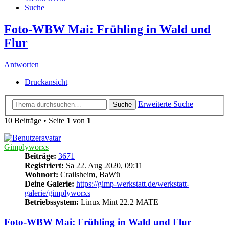
Suche
Foto-WBW Mai: Frühling in Wald und
Flur
Antworten
Druckansicht
Erweiterte Suche
Suche
10 Beiträge • Seite
1
von
1
Gimplyworxs
Beiträge:
3671
Registriert:
Sa 22. Aug 2020, 09:11
Wohnort:
Crailsheim, BaWü
Deine Galerie:
https://gimp-werkstatt.de/werkstatt-
galerie/gimplyworxs
Betriebssystem:
Linux Mint 22.2 MATE
Foto-WBW Mai: Frühling in Wald und Flur