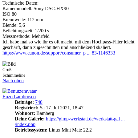
Technische Daten:
Kameramodell: Sony DSC-HX90
ISO 80
Brennweite: 112 mm
Blende: 5,6
Belichtungszeit: 1/200 s
Messmethode: Mehrfeld
Ich habe mal so wie ihr es oft macht, mit dem Hochpass-Filter leicht
geschärft, dann zugeschnitten und anschließend skaliert.
https://www.canon.de/support/consumer_p ... 83-1146333
Gruß
Schimmeline
Nach oben
Enzo Lambrusco
Beiträge:
748
Registriert:
Sa 17. Jul 2021, 18:47
Wohnort:
Bamberg
Deine Galerie:
https://gimp-werkstatt.de/werkstatt-gal ...
/index.php
Betriebssystem:
Linux Mint Mate 22.2