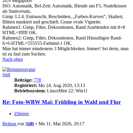
20,9 Megapixel
ISO: Automatik, Bel-Zeit: Automatik, Blende um F5, Nudelkissen
als Stativersatz,
Gimp 3.2.4. Entrauscht, Beschnitten, „Farben-Kurven“, Skaliert,
Blüten maskiert und geschärft, Graue ovale Vignette.
Rahmen1: Gimp, Filter, Dekorationen, Rand Ausblenden mit 8+8
HTML=ffffff OK.
Rahmen2: Gimp, Filter, Dekorationen, Rand Hinzufügen Rand-
6+6-HTML=555555-Farbänd-1 OK.
Man hat immer mindestens 3 Möglichkeiten. Immer! Sei denn, man
ist zu faul zum Suchen.
Nach oben
Stift
Beiträge:
778
Registriert:
Mo 24. Aug 2020, 13:13
Betriebssystem:
LinuxMint 22; Win11
Re: Foto-WBW Mai: Frühling in Wald und Flur
Zitieren
Beitrag
von
Stift
»
Mo 11. Mai 2026, 20:17