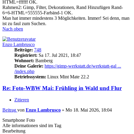
HTML=ffffff OK.
Rahmen2: Gimp, Filter, Dekorationen, Rand Hinzufügen Rand-
6+6-HTML=555555-Farbänd-1 OK.
Man hat immer mindestens 3 Möglichkeiten. Immer! Sei denn, man
ist zu faul zum Suchen.
Nach oben
Enzo Lambrusco
Beiträge:
748
Registriert:
Sa 17. Jul 2021, 18:47
Wohnort:
Bamberg
Deine Galerie:
https://gimp-werkstatt.de/werkstatt-gal ...
/index.php
Betriebssystem:
Linux Mint Mate 22.2
Re: Foto-WBW Mai: Frühling in Wald und Flur
Zitieren
Beitrag
von
Enzo Lambrusco
»
Mo 18. Mai 2026, 18:04
Smartphone Foto
Alle informationen sind im Tag
Bearbeitung