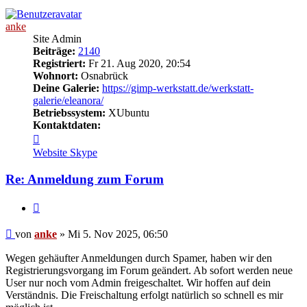
anke
Site Admin
Beiträge:
2140
Registriert:
Fr 21. Aug 2020, 20:54
Wohnort:
Osnabrück
Deine Galerie:
https://gimp-werkstatt.de/werkstatt-
galerie/eleanora/
Betriebssystem:
XUbuntu
Kontaktdaten:
Kontaktdaten
von
Website
Skype
anke
Re: Anmeldung zum Forum
Zitieren
Beitrag
von
anke
»
Mi 5. Nov 2025, 06:50
Wegen gehäufter Anmeldungen durch Spamer, haben wir den
Registrierungsvorgang im Forum geändert. Ab sofort werden neue
User nur noch vom Admin freigeschaltet. Wir hoffen auf dein
Verständnis. Die Freischaltung erfolgt natürlich so schnell es mir