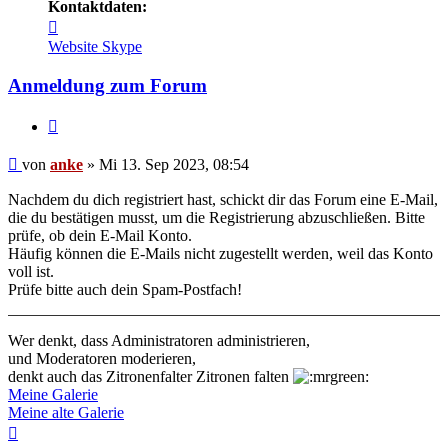
Kontaktdaten:
Kontaktdaten
von
Website
Skype
anke
Anmeldung zum Forum
Zitieren
Beitrag
von
anke
»
Mi 13. Sep 2023, 08:54
Nachdem du dich registriert hast, schickt dir das Forum eine E-Mail,
die du bestätigen musst, um die Registrierung abzuschließen. Bitte
prüfe, ob dein E-Mail Konto.
Häufig können die E-Mails nicht zugestellt werden, weil das Konto
voll ist.
Prüfe bitte auch dein Spam-Postfach!
Wer denkt, dass Administratoren administrieren,
und Moderatoren moderieren,
denkt auch das Zitronenfalter Zitronen falten
Meine Galerie
Meine alte Galerie
Nach
oben