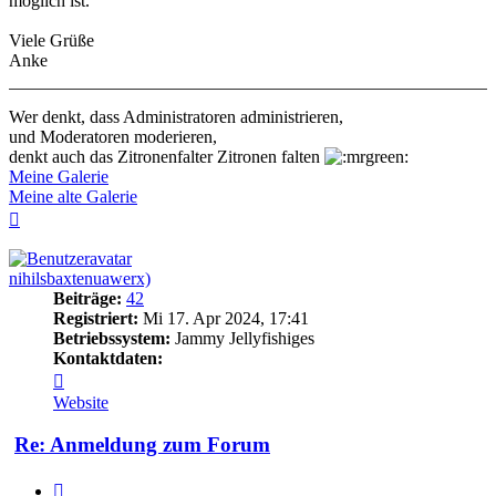
möglich ist.
Viele Grüße
Anke
Wer denkt, dass Administratoren administrieren,
und Moderatoren moderieren,
denkt auch das Zitronenfalter Zitronen falten
Meine Galerie
Meine alte Galerie
Nach
oben
nihilsbaxtenuawerx)
Beiträge:
42
Registriert:
Mi 17. Apr 2024, 17:41
Betriebssystem:
Jammy Jellyfishiges
Kontaktdaten:
Kontaktdaten
von
Website
nihilsbaxtenuawerx)
Re: Anmeldung zum Forum
Zitieren