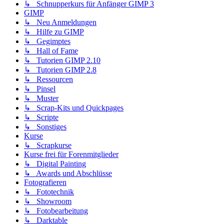
↳ Schnupperkurs für Anfänger GIMP 3
GIMP
↳ Neu Anmeldungen
↳ Hilfe zu GIMP
↳ Gegimptes
↳ Hall of Fame
↳ Tutorien GIMP 2.10
↳ Tutorien GIMP 2.8
↳ Ressourcen
↳ Pinsel
↳ Muster
↳ Scrap-Kits und Quickpages
↳ Scripte
↳ Sonstiges
Kurse
↳ Scrapkurse
Kurse frei für Forenmitglieder
↳ Digital Painting
↳ Awards und Abschlüsse
Fotografieren
↳ Fototechnik
↳ Showroom
↳ Fotobearbeitung
↳ Darktable