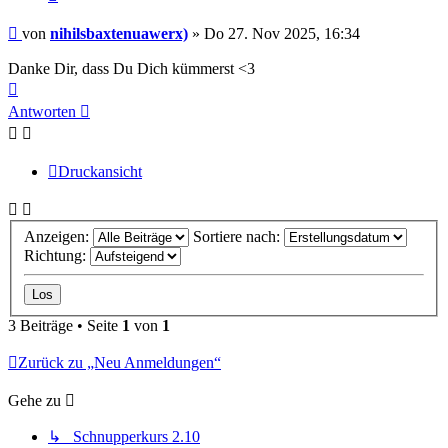
Beitrag
von
nihilsbaxtenuawerx)
»
Do 27. Nov 2025, 16:34
Danke Dir, dass Du Dich kümmerst <3
Nach
oben
Antworten
Druckansicht
Anzeigen:
Sortiere nach:
Richtung:
3 Beiträge • Seite
1
von
1
Zurück zu „Neu Anmeldungen“
Gehe zu
↳ Schnupperkurs 2.10