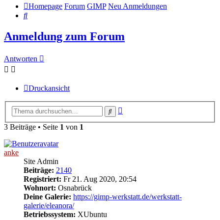
Homepage
Forum
GIMP
Neu Anmeldungen
Suche
Anmeldung zum Forum
Antworten
Druckansicht
Erweiterte
Suche
Suche
3 Beiträge • Seite
1
von
1
anke
Site Admin
Beiträge:
2140
Registriert:
Fr 21. Aug 2020, 20:54
Wohnort:
Osnabrück
Deine Galerie:
https://gimp-werkstatt.de/werkstatt-
galerie/eleanora/
Betriebssystem:
XUbuntu