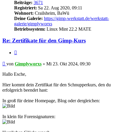
Beiträge:
3671
Registriert:
Sa 22. Aug 2020, 09:11
Wohnort:
Crailsheim, BaWü
Deine Galerie:
https://gimp-werkstatt.de/werkstatt-
galerie/gimplyworxs
Betriebssystem:
Linux Mint 22.2 MATE
Re: Zertifikate für den Gimp-Kurs
Zitieren
Beitrag
von
Gimplyworxs
»
Mi 23. Okt 2024, 09:30
Hallo Esche,
Hier kommt dein Zertifikat für den Schnupperkurs, den du
erfolgreich beendet hast:
In groß für deine Homepage, Blog oder dergleichen:
In klein für Forensignaturen: