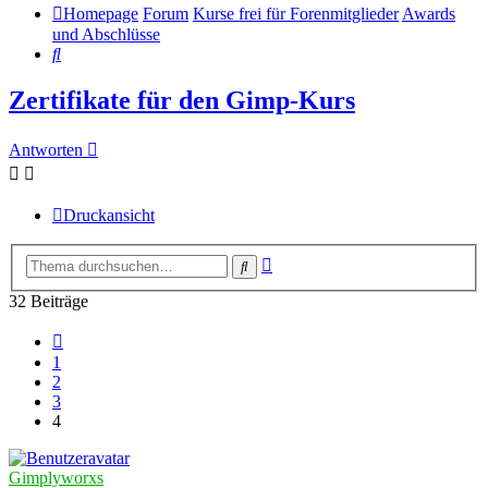
Homepage
Forum
Kurse frei für Forenmitglieder
Awards
und Abschlüsse
Suche
Zertifikate für den Gimp-Kurs
Antworten
Druckansicht
Erweiterte
Suche
Suche
32 Beiträge
Vorherige
1
2
3
4
Gimplyworxs