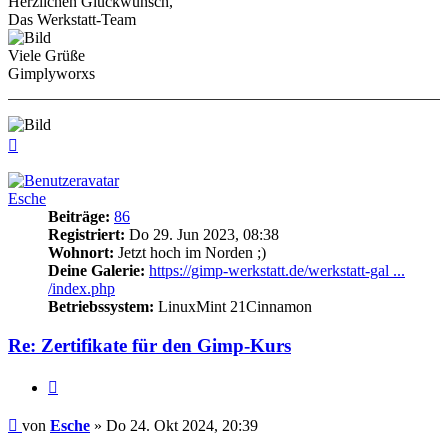
Herzlichen Glückwunsch,
Das Werkstatt-Team
Viele Grüße
Gimplyworxs
Nach
oben
Esche
Beiträge:
86
Registriert:
Do 29. Jun 2023, 08:38
Wohnort:
Jetzt hoch im Norden ;)
Deine Galerie:
https://gimp-werkstatt.de/werkstatt-gal ...
/index.php
Betriebssystem:
LinuxMint 21Cinnamon
Re: Zertifikate für den Gimp-Kurs
Zitieren
Beitrag
von
Esche
»
Do 24. Okt 2024, 20:39