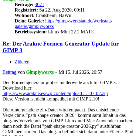
Beiträge:
3671
Registriert:
Sa 22. Aug 2020, 09:11
Wohnort:
Crailsheim, BaWü
Deine Galerie:
https://gimp-werkstatt.de/werkstatt-
galerie/gimplyworxs
Betriebssystem:
Linux Mint 22.2 MATE
Re: Der Arakne Formen Generator Update für
GIMP 3
Zitieren
Beitrag
von
Gimplyworxs
»
Mi 15. Jul 2026, 20:57
Den Formengenerator gibt es mittlerweile auch für GIMP 3.
Download hier:
https://www.arakne.es/wp-content/upload ... -07-02.zip
Diese Version ist nicht kompatibel mit GIMP 2.10!
Die runtergeladene zip-Datei wird entpackt. Das entstehende
Verzeichnis "path-shape-creator-2026" kommt samt Inhalt in das
plug-ins Verzeichnis von GIMP. Linux und Mac Anwender machen
dann noch die Datei "path-shape-creator-2026.py" ausführbar.
GIMP neu starten. Das plug-in befindet sich dann unter Filter > Pfad