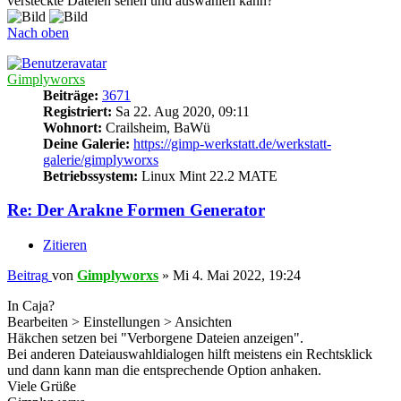
versteckte Dateien sehen und auswählen kann?
Nach oben
Gimplyworxs
Beiträge:
3671
Registriert:
Sa 22. Aug 2020, 09:11
Wohnort:
Crailsheim, BaWü
Deine Galerie:
https://gimp-werkstatt.de/werkstatt-
galerie/gimplyworxs
Betriebssystem:
Linux Mint 22.2 MATE
Re: Der Arakne Formen Generator
Zitieren
Beitrag
von
Gimplyworxs
»
Mi 4. Mai 2022, 19:24
In Caja?
Bearbeiten > Einstellungen > Ansichten
Häkchen setzen bei "Verborgene Dateien anzeigen".
Bei anderen Dateiauswahldialogen hilft meistens ein Rechtsklick
und dann kann man die entsprechende Option anhaken.
Viele Grüße