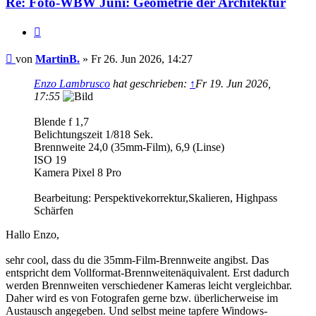
Re: Foto-WBW Juni: Geometrie der Architektur
Zitieren
Beitrag
von
MartinB.
»
Fr 26. Jun 2026, 14:27
Enzo Lambrusco
hat geschrieben:
↑
Fr 19. Jun 2026,
17:55
Blende f 1,7
Belichtungszeit 1/818 Sek.
Brennweite 24,0 (35mm-Film), 6,9 (Linse)
ISO 19
Kamera Pixel 8 Pro
Bearbeitung: Perspektivekorrektur,Skalieren, Highpass
Schärfen
Hallo Enzo,
sehr cool, dass du die 35mm-Film-Brennweite angibst. Das
entspricht dem Vollformat-Brennweitenäquivalent. Erst dadurch
werden Brennweiten verschiedener Kameras leicht vergleichbar.
Daher wird es von Fotografen gerne bzw. überlicherweise im
Austausch angegeben. Und selbst meine tapfere Windows-