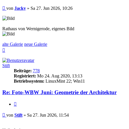
Beitrag
von
Jacky
»
Sa 27. Jun 2026, 10:26
Rathaus von Wernigerode, eigenes Bild
alte Galerie
neue Galerie
Nach
oben
Stift
Beiträge:
778
Registriert:
Mo 24. Aug 2020, 13:13
Betriebssystem:
LinuxMint 22; Win11
Re: Foto-WBW Juni: Geometrie der Architektur
Zitieren
Beitrag
von
Stift
»
Sa 27. Jun 2026, 11:54