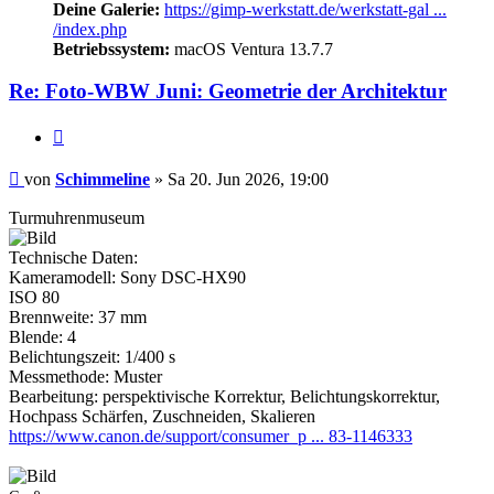
Deine Galerie:
https://gimp-werkstatt.de/werkstatt-gal ...
/index.php
Betriebssystem:
macOS Ventura 13.7.7
Re: Foto-WBW Juni: Geometrie der Architektur
Zitieren
Beitrag
von
Schimmeline
»
Sa 20. Jun 2026, 19:00
Turmuhrenmuseum
Technische Daten:
Kameramodell: Sony DSC-HX90
ISO 80
Brennweite: 37 mm
Blende: 4
Belichtungszeit: 1/400 s
Messmethode: Muster
Bearbeitung: perspektivische Korrektur, Belichtungskorrektur,
Hochpass Schärfen, Zuschneiden, Skalieren
https://www.canon.de/support/consumer_p ... 83-1146333