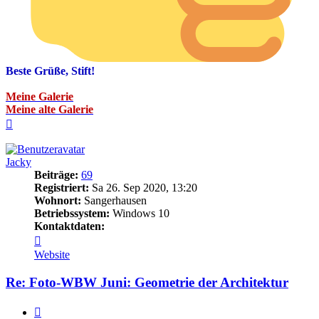
Beste Grüße, Stift!
Meine Galerie
Meine alte Galerie
Nach
oben
Jacky
Beiträge:
69
Registriert:
Sa 26. Sep 2020, 13:20
Wohnort:
Sangerhausen
Betriebssystem:
Windows 10
Kontaktdaten:
Kontaktdaten
von
Website
Jacky
Re: Foto-WBW Juni: Geometrie der Architektur
Zitieren