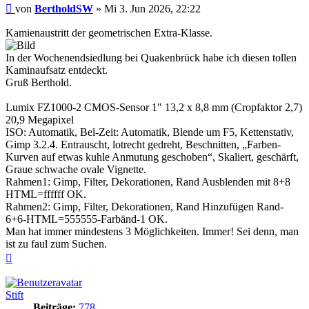
Beitrag
von
BertholdSW
»
Mi 3. Jun 2026, 22:22
Kamienaustritt der geometrischen Extra-Klasse.
In der Wochenendsiedlung bei Quakenbrück habe ich diesen tollen
Kaminaufsatz entdeckt.
Gruß Berthold.
Lumix FZ1000-2 CMOS-Sensor 1" 13,2 x 8,8 mm (Cropfaktor 2,7)
20,9 Megapixel
ISO: Automatik, Bel-Zeit: Automatik, Blende um F5, Kettenstativ,
Gimp 3.2.4. Entrauscht, lotrecht gedreht, Beschnitten, „Farben-
Kurven auf etwas kuhle Anmutung geschoben“, Skaliert, geschärft,
Graue schwache ovale Vignette.
Rahmen1: Gimp, Filter, Dekorationen, Rand Ausblenden mit 8+8
HTML=ffffff OK.
Rahmen2: Gimp, Filter, Dekorationen, Rand Hinzufügen Rand-
6+6-HTML=555555-Farbänd-1 OK.
Man hat immer mindestens 3 Möglichkeiten. Immer! Sei denn, man
ist zu faul zum Suchen.
Nach
oben
Stift
Beiträge:
778