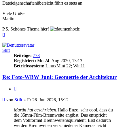
Dateieigenschaftenübersicht führt es stets an.
Viele Grüße
Martin
P.S. Schönes Thema hier!
Nach
oben
Stift
Beiträge:
778
Registriert:
Mo 24. Aug 2020, 13:13
Betriebssystem:
LinuxMint 22; Win11
Re: Foto-WBW Juni: Geometrie der Architektur
Zitieren
Beitrag
von
Stift
»
Fr 26. Jun 2026, 15:12
Martin hat geschrieben:
Hallo Enzo, sehr cool, dass du
die 35mm-Film-Brennweite angibst. Das entspricht
dem Vollformat-Brennweitenäquivalent. Erst dadurch
werden Brennweiten verschiedener Kameras leicht