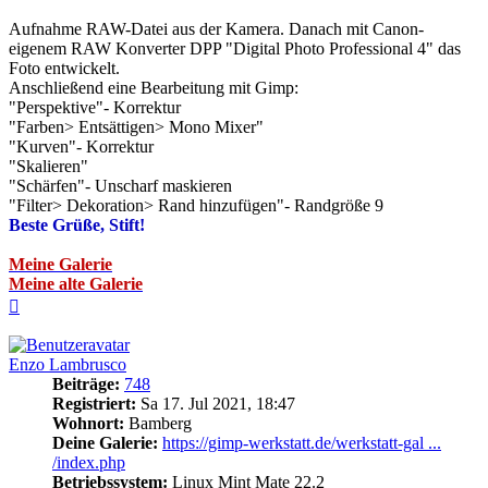
Aufnahme RAW-Datei aus der Kamera. Danach mit Canon-
eigenem RAW Konverter DPP "Digital Photo Professional 4" das
Foto entwickelt.
Anschließend eine Bearbeitung mit Gimp:
"Perspektive"- Korrektur
"Farben> Entsättigen> Mono Mixer"
"Kurven"- Korrektur
"Skalieren"
"Schärfen"- Unscharf maskieren
"Filter> Dekoration> Rand hinzufügen"- Randgröße 9
Beste Grüße, Stift!
Meine Galerie
Meine alte Galerie
Nach
oben
Enzo Lambrusco
Beiträge:
748
Registriert:
Sa 17. Jul 2021, 18:47
Wohnort:
Bamberg
Deine Galerie:
https://gimp-werkstatt.de/werkstatt-gal ...
/index.php
Betriebssystem:
Linux Mint Mate 22.2