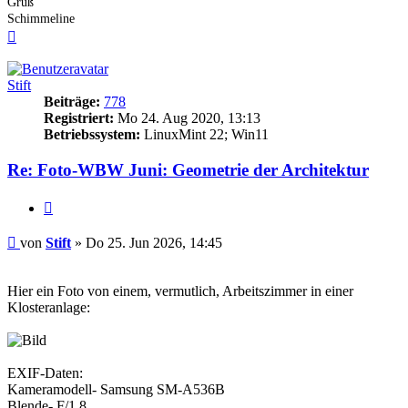
Gruß
Schimmeline
Nach
oben
Stift
Beiträge:
778
Registriert:
Mo 24. Aug 2020, 13:13
Betriebssystem:
LinuxMint 22; Win11
Re: Foto-WBW Juni: Geometrie der Architektur
Zitieren
Beitrag
von
Stift
»
Do 25. Jun 2026, 14:45
Hier ein Foto von einem, vermutlich, Arbeitszimmer in einer
Klosteranlage:
EXIF-Daten:
Kameramodell- Samsung SM-A536B
Blende- F/1.8