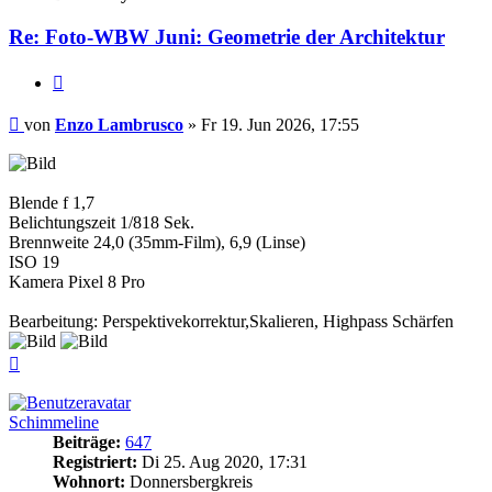
Re: Foto-WBW Juni: Geometrie der Architektur
Zitieren
Beitrag
von
Enzo Lambrusco
»
Fr 19. Jun 2026, 17:55
Blende f 1,7
Belichtungszeit 1/818 Sek.
Brennweite 24,0 (35mm-Film), 6,9 (Linse)
ISO 19
Kamera Pixel 8 Pro
Bearbeitung: Perspektivekorrektur,Skalieren, Highpass Schärfen
Nach
oben
Schimmeline
Beiträge:
647
Registriert:
Di 25. Aug 2020, 17:31
Wohnort:
Donnersbergkreis