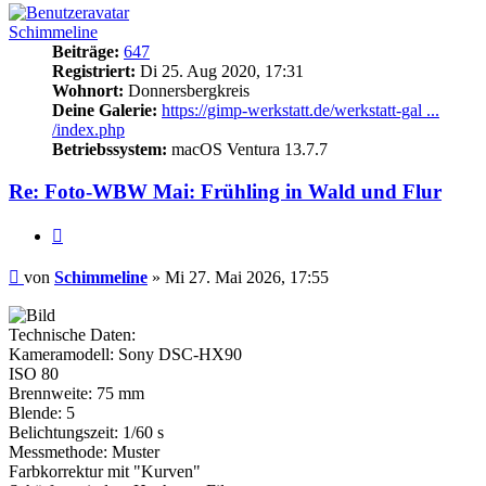
Schimmeline
Beiträge:
647
Registriert:
Di 25. Aug 2020, 17:31
Wohnort:
Donnersbergkreis
Deine Galerie:
https://gimp-werkstatt.de/werkstatt-gal ...
/index.php
Betriebssystem:
macOS Ventura 13.7.7
Re: Foto-WBW Mai: Frühling in Wald und Flur
Zitieren
Beitrag
von
Schimmeline
»
Mi 27. Mai 2026, 17:55
Technische Daten:
Kameramodell: Sony DSC-HX90
ISO 80
Brennweite: 75 mm
Blende: 5
Belichtungszeit: 1/60 s
Messmethode: Muster
Farbkorrektur mit "Kurven"