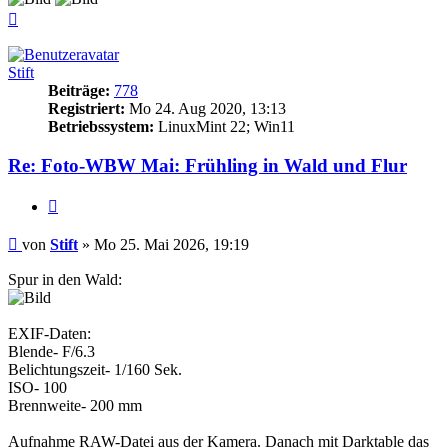
Nach
oben
Stift
Beiträge:
778
Registriert:
Mo 24. Aug 2020, 13:13
Betriebssystem:
LinuxMint 22; Win11
Re: Foto-WBW Mai: Frühling in Wald und Flur
Zitieren
Beitrag
von
Stift
»
Mo 25. Mai 2026, 19:19
Spur in den Wald:
EXIF-Daten:
Blende- F/6.3
Belichtungszeit- 1/160 Sek.
ISO- 100
Brennweite- 200 mm
Aufnahme RAW-Datei aus der Kamera. Danach mit Darktable das