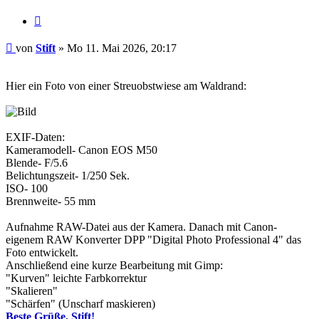
Zitieren
Beitrag
von
Stift
»
Mo 11. Mai 2026, 20:17
Hier ein Foto von einer Streuobstwiese am Waldrand:
EXIF-Daten:
Kameramodell- Canon EOS M50
Blende- F/5.6
Belichtungszeit- 1/250 Sek.
ISO- 100
Brennweite- 55 mm
Aufnahme RAW-Datei aus der Kamera. Danach mit Canon-
eigenem RAW Konverter DPP "Digital Photo Professional 4" das
Foto entwickelt.
Anschließend eine kurze Bearbeitung mit Gimp:
"Kurven" leichte Farbkorrektur
"Skalieren"
"Schärfen" (Unscharf maskieren)
Beste Grüße, Stift!