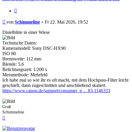
Zitieren
Beitrag
von
Schimmeline
»
Fr 22. Mai 2026, 19:52
Distelblüte in einer Wiese
Technische Daten:
Kameramodell: Sony DSC-HX90
ISO 80
Brennweite: 112 mm
Blende: 5,6
Belichtungszeit: 1/200 s
Messmethode: Mehrfeld
Ich habe mal so wie ihr es oft macht, mit dem Hochpass-Filter leicht
geschärft, dann zugeschnitten und anschließend skaliert.
https://www.canon.de/support/consumer_p ... 83-1146333
Gruß
Schimmeline
Nach
oben