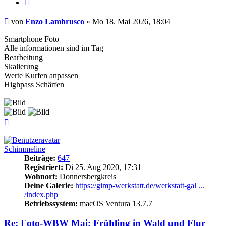
Zitieren
Beitrag
von
Enzo Lambrusco
»
Mo 18. Mai 2026, 18:04
Smartphone Foto
Alle informationen sind im Tag
Bearbeitung
Skalierung
Werte Kurfen anpassen
Highpass Schärfen
Nach
oben
Schimmeline
Beiträge:
647
Registriert:
Di 25. Aug 2020, 17:31
Wohnort:
Donnersbergkreis
Deine Galerie:
https://gimp-werkstatt.de/werkstatt-gal ...
/index.php
Betriebssystem:
macOS Ventura 13.7.7
Re: Foto-WBW Mai: Frühling in Wald und Flur