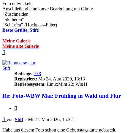
Foto entwickelt.
Anschließend eine kurze Bearbeitung mit Gimp:
"Zuschneiden"
"Skalieren"
"Schärfen" (Hochpass-Filter)
Beste Grüße, Stift!
Meine Galerie
Meine alte Galerie
Nach
oben
Stift
Beiträge:
778
Registriert:
Mo 24. Aug 2020, 13:13
Betriebssystem:
LinuxMint 22; Win11
Re: Foto-WBW Mai: Frühling in Wald und Flur
Zitieren
Beitrag
von
Stift
»
Mi 27. Mai 2026, 15:32
Habe aus diesem Foto schon eine Geburtstagskarte gebastelt,