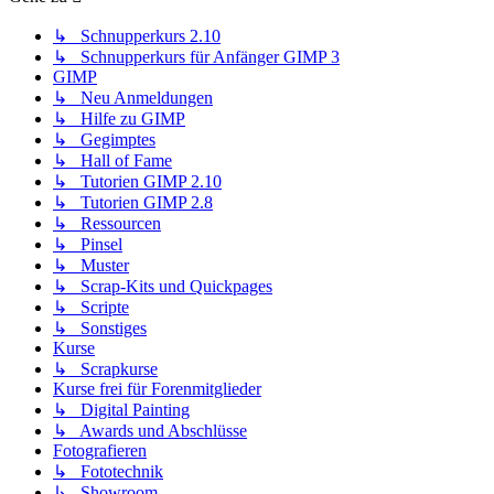
↳ Schnupperkurs 2.10
↳ Schnupperkurs für Anfänger GIMP 3
GIMP
↳ Neu Anmeldungen
↳ Hilfe zu GIMP
↳ Gegimptes
↳ Hall of Fame
↳ Tutorien GIMP 2.10
↳ Tutorien GIMP 2.8
↳ Ressourcen
↳ Pinsel
↳ Muster
↳ Scrap-Kits und Quickpages
↳ Scripte
↳ Sonstiges
Kurse
↳ Scrapkurse
Kurse frei für Forenmitglieder
↳ Digital Painting
↳ Awards und Abschlüsse
Fotografieren
↳ Fototechnik
↳ Showroom