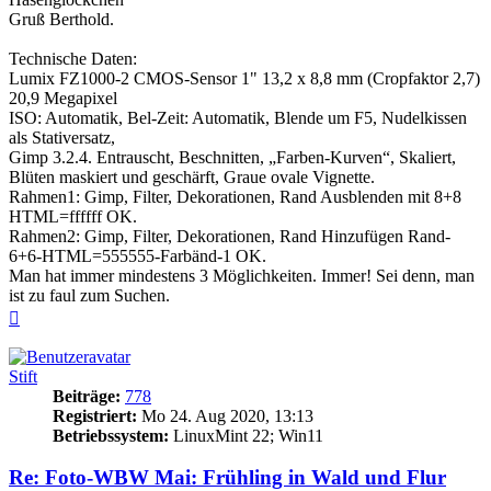
Gruß Berthold.
Technische Daten:
Lumix FZ1000-2 CMOS-Sensor 1" 13,2 x 8,8 mm (Cropfaktor 2,7)
20,9 Megapixel
ISO: Automatik, Bel-Zeit: Automatik, Blende um F5, Nudelkissen
als Stativersatz,
Gimp 3.2.4. Entrauscht, Beschnitten, „Farben-Kurven“, Skaliert,
Blüten maskiert und geschärft, Graue ovale Vignette.
Rahmen1: Gimp, Filter, Dekorationen, Rand Ausblenden mit 8+8
HTML=ffffff OK.
Rahmen2: Gimp, Filter, Dekorationen, Rand Hinzufügen Rand-
6+6-HTML=555555-Farbänd-1 OK.
Man hat immer mindestens 3 Möglichkeiten. Immer! Sei denn, man
ist zu faul zum Suchen.
Nach
oben
Stift
Beiträge:
778
Registriert:
Mo 24. Aug 2020, 13:13
Betriebssystem:
LinuxMint 22; Win11
Re: Foto-WBW Mai: Frühling in Wald und Flur