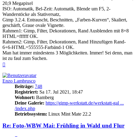
20,9 Megapixel
ISO: Automatik, Bel-Zeit: Automatik, Blende um F5, 2-
Wanderstöcke als Stativersatz,
Gimp 3.2.4. Entrauscht, Beschnitten, „Farben-Kurven“, Skaliert,
geschärft, Graue ovale Vignette.
Rahmen1: Gimp, Filter, Dekorationen, Rand Ausblenden mit 8+8
HTML=ffffff OK.
Rahmen2: Gimp, Filter, Dekorationen, Rand Hinzufügen Rand-
6+6-HTML=555555-Farbänd-1 OK.
Man hat immer mindestens 3 Möglichkeiten. Immer! Sei denn, man
ist zu faul zum Suchen.
Nach
oben
Enzo Lambrusco
Beiträge:
748
Registriert:
Sa 17. Jul 2021, 18:47
Wohnort:
Bamberg
Deine Galerie:
https://gimp-werkstatt.de/werkstatt-gal ...
/index.php
Betriebssystem:
Linux Mint Mate 22.2
Re: Foto-WBW Mai: Frühling in Wald und Flur