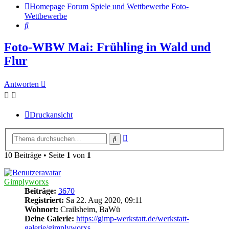
Homepage
Forum
Spiele und Wettbewerbe
Foto-
Wettbewerbe
Suche
Foto-WBW Mai: Frühling in Wald und
Flur
Antworten
Druckansicht
Erweiterte
Suche
Suche
10 Beiträge • Seite
1
von
1
Gimplyworxs
Beiträge:
3670
Registriert:
Sa 22. Aug 2020, 09:11
Wohnort:
Crailsheim, BaWü
Deine Galerie:
https://gimp-werkstatt.de/werkstatt-
galerie/gimplyworxs