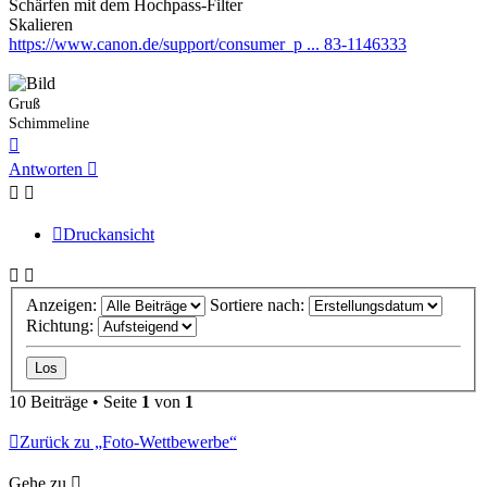
Schärfen mit dem Hochpass-Filter
Skalieren
https://www.canon.de/support/consumer_p ... 83-1146333
Gruß
Schimmeline
Nach
oben
Antworten
Druckansicht
Anzeigen:
Sortiere nach:
Richtung:
10 Beiträge • Seite
1
von
1
Zurück zu „Foto-Wettbewerbe“
Gehe zu