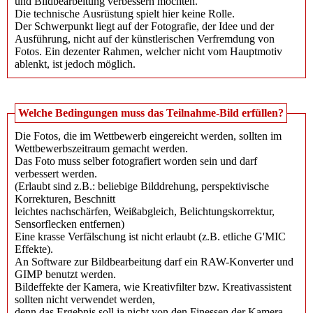
und Bildbearbeitung verbessern möchten.
Die technische Ausrüstung spielt hier keine Rolle.
Der Schwerpunkt liegt auf der Fotografie, der Idee und der
Ausführung, nicht auf der künstlerischen Verfremdung von
Fotos. Ein dezenter Rahmen, welcher nicht vom Hauptmotiv
ablenkt, ist jedoch möglich.
Welche Bedingungen muss das Teilnahme-Bild erfüllen?
Die Fotos, die im Wettbewerb eingereicht werden, sollten im
Wettbewerbszeitraum gemacht werden.
Das Foto muss selber fotografiert worden sein und darf
verbessert werden.
(Erlaubt sind z.B.: beliebige Bilddrehung​, perspektivische
Korrekturen​, Beschnitt
leichtes nachschärfen, Weißabgleich​, Belichtungskorrektur​,
Sensorflecken entfernen​)
Eine krasse Verfälschung ist nicht erlaubt (z.B. etliche G'MIC
Effekte).
An Software zur Bildbearbeitung darf ein RAW-Konverter und
GIMP benutzt werden.
Bildeffekte der Kamera, wie Kreativfilter bzw. Kreativassistent
sollten nicht verwendet werden,
denn das Ergebnis soll ja nicht von den Finessen der Kamera