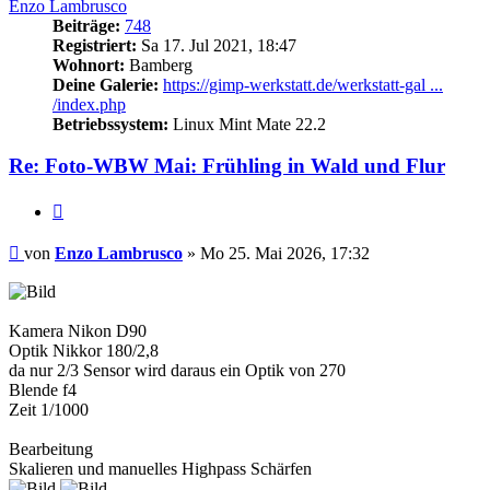
Enzo Lambrusco
Beiträge:
748
Registriert:
Sa 17. Jul 2021, 18:47
Wohnort:
Bamberg
Deine Galerie:
https://gimp-werkstatt.de/werkstatt-gal ...
/index.php
Betriebssystem:
Linux Mint Mate 22.2
Re: Foto-WBW Mai: Frühling in Wald und Flur
Zitieren
Beitrag
von
Enzo Lambrusco
»
Mo 25. Mai 2026, 17:32
Kamera Nikon D90
Optik Nikkor 180/2,8
da nur 2/3 Sensor wird daraus ein Optik von 270
Blende f4
Zeit 1/1000
Bearbeitung
Skalieren und manuelles Highpass Schärfen