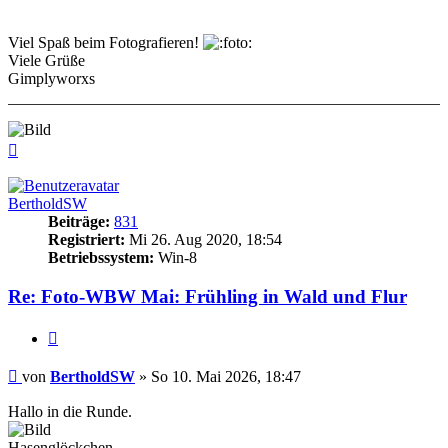
Viel Spaß beim Fotografieren!
Viele Grüße
Gimplyworxs
Nach
oben
BertholdSW
Beiträge:
831
Registriert:
Mi 26. Aug 2020, 18:54
Betriebssystem:
Win-8
Re: Foto-WBW Mai: Frühling in Wald und Flur
Zitieren
Beitrag
von
BertholdSW
»
So 10. Mai 2026, 18:47
Hallo in die Runde.
Hasenglöckchen