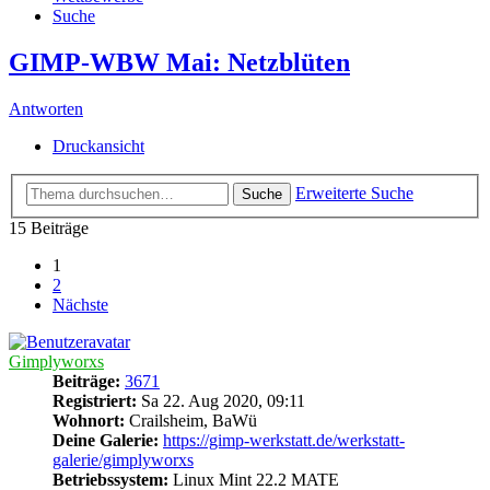
Suche
GIMP-WBW Mai: Netzblüten
Antworten
Druckansicht
Erweiterte Suche
Suche
15 Beiträge
1
2
Nächste
Gimplyworxs
Beiträge:
3671
Registriert:
Sa 22. Aug 2020, 09:11
Wohnort:
Crailsheim, BaWü
Deine Galerie:
https://gimp-werkstatt.de/werkstatt-
galerie/gimplyworxs
Betriebssystem:
Linux Mint 22.2 MATE