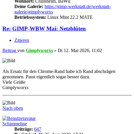
Wohnort:
Crailsheim, BaWü
Deine Galerie:
https://gimp-werkstatt.de/werkstatt-
galerie/gimplyworxs
Betriebssystem:
Linux Mint 22.2 MATE
Re: GIMP-WBW Mai: Netzblüten
Zitieren
Beitrag
von
Gimplyworxs
»
Di 12. Mai 2026, 11:02
Als Ersatz für den Chrome-Rand habe ich Rand abschrägen
genommen. Passt eigentlich sogar besser dazu.
Viele Grüße
Gimplyworxs
Nach oben
Schimmeline
Beiträge:
647