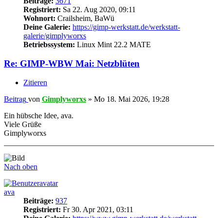
Beiträge:
3671
Registriert:
Sa 22. Aug 2020, 09:11
Wohnort:
Crailsheim, BaWü
Deine Galerie:
https://gimp-werkstatt.de/werkstatt-
galerie/gimplyworxs
Betriebssystem:
Linux Mint 22.2 MATE
Re: GIMP-WBW Mai: Netzblüten
Zitieren
Beitrag
von
Gimplyworxs
»
Mo 18. Mai 2026, 19:28
Ein hübsche Idee, ava.
Viele Grüße
Gimplyworxs
Nach oben
ava
Beiträge:
937
Registriert:
Fr 30. Apr 2021, 03:11