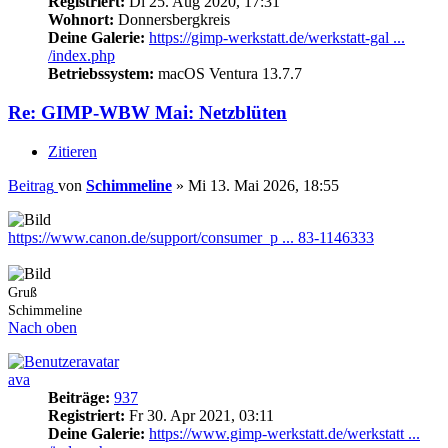
Registriert:
Di 25. Aug 2020, 17:31
Wohnort:
Donnersbergkreis
Deine Galerie:
https://gimp-werkstatt.de/werkstatt-gal ...
/index.php
Betriebssystem:
macOS Ventura 13.7.7
Re: GIMP-WBW Mai: Netzblüten
Zitieren
Beitrag
von
Schimmeline
»
Mi 13. Mai 2026, 18:55
https://www.canon.de/support/consumer_p ... 83-1146333
Gruß
Schimmeline
Nach oben
ava
Beiträge:
937
Registriert:
Fr 30. Apr 2021, 03:11
Deine Galerie:
https://www.gimp-werkstatt.de/werkstatt ...