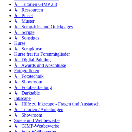
↳ Tutorien GIMP 2.8
↳ Ressourcen
↳ Pinsel
↳ Muster
↳ Scrap-Kits und Quickpages
↳ Scripte
↳ Sonstiges
Kurse
↳ Scrapkurse
Kurse frei für Forenmitglieder
↳ Digital Painting
↳ Awards und Abschlüsse
Fotografieren
↳ Fototechnik
↳ Showroom
↳ Fotobearbeitung
↳ Darktable
Inkscape
↳ Hilfe zu Inkscape - Fragen und Austausch
↳ Tutorien / Anleitungen
↳ Showroom
Spiele und Wettbewerbe
↳ GIMP-Wettbewerbe
↳ Foto-Wettbewerbe