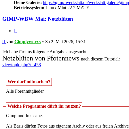
Deine Galerie:
https://gimp-werkstatt.de/werkstatt-galerie/gi
Betriebssystem:
Linux Mint 22.2 MATE
GIMP-WBW Mai: Netzblüten
Zitieren
Beitrag
von
Gimplyworxs
»
Sa 2. Mai 2026, 15:31
Ich habe für uns folgende Aufgabe ausgesucht:
Netzblüten von Pfotennews
nach diesem Tutorial:
viewtopic.php?t=458
Wer darf mitmachen?
Alle Forenmitglieder.
Welche Programme dürft ihr nutzen?
Gimp und Inkscape.
Als Basis dürfen Fotos aus eigenem Archiv oder aus freien Archiv