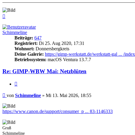
Nach
oben
Schimmeline
Beiträge:
647
Registriert:
Di 25. Aug 2020, 17:31
Wohnort:
Donnersbergkreis
Deine Galerie:
https://gimp-werkstatt.de/werkstatt-gal ... /inde
Betriebssystem:
macOS Ventura 13.7.7
Re: GIMP-WBW Mai: Netzblüten
Zitieren
Beitrag
von
Schimmeline
»
Mi 13. Mai 2026, 18:55
https://www.canon.de/support/consumer_p ... 83-1146333
Gruß
Schimmeline