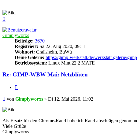
Nach
oben
Gimplyworxs
Beiträge:
3670
Registriert:
Sa 22. Aug 2020, 09:11
Wohnort:
Crailsheim, BaWü
Deine Galerie:
https://gimp-werkstatt.de/werkstatt-galerie/gi
Betriebssystem:
Linux Mint 22.2 MATE
Re: GIMP-WBW Mai: Netzblüten
Zitieren
Beitrag
von
Gimplyworxs
»
Di 12. Mai 2026, 11:02
Als Ersatz für den Chrome-Rand habe ich Rand abschrägen genommen.
Viele Grüße
Gimplyworxs