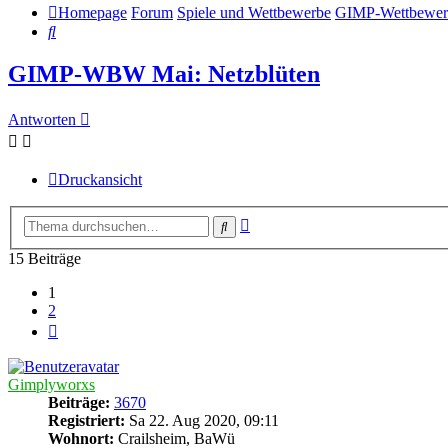
Homepage
Forum
Spiele und Wettbewerbe
GIMP-Wettbewer
Suche
GIMP-WBW Mai: Netzblüten
Antworten
Druckansicht
Erweiterte
Suche
Suche
15 Beiträge
1
2
Nächste
Gimplyworxs
Beiträge:
3670
Registriert:
Sa 22. Aug 2020, 09:11
Wohnort:
Crailsheim, BaWü