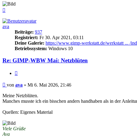
Nach
oben
ava
Beiträge:
937
Registriert:
Fr 30. Apr 2021, 03:11
Deine Galerie:
https://www.gimp-werkstatt.de/werkstatt ... /in
Betriebssystem:
Windows 10
Re: GIMP-WBW Mai: Netzblüten
Zitieren
Beitrag
von
ava
»
Mi 6. Mai 2026, 21:46
Meine Netzblüten.
Manches musste ich ein bisschen anders handhaben als in der Anleitung
Quellen: Eigenes Material
Viele Grüße
Ava