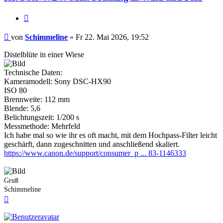
Zitieren
Beitrag
von
Schimmeline
»
Fr 22. Mai 2026, 19:52
Distelblüte in einer Wiese
Technische Daten:
Kameramodell: Sony DSC-HX90
ISO 80
Brennweite: 112 mm
Blende: 5,6
Belichtungszeit: 1/200 s
Messmethode: Mehrfeld
Ich habe mal so wie ihr es oft macht, mit dem Hochpass-Filter leicht
geschärft, dann zugeschnitten und anschließend skaliert.
https://www.canon.de/support/consumer_p ... 83-1146333
Gruß
Schimmeline
Nach
oben