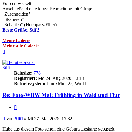
Foto entwickelt.
Anschließend eine kurze Bearbeitung mit Gimp:
"Zuschneiden"
"Skalieren"
"Schärfen" (Hochpass-Filter)
Beste Grüße, Stift!
Meine Galerie
Meine alte Galerie
Nach
oben
Stift
Beiträge:
778
Registriert:
Mo 24. Aug 2020, 13:13
Betriebssystem:
LinuxMint 22; Win11
Re: Foto-WBW Mai: Frühling in Wald und Flur
Zitieren
Beitrag
von
Stift
»
Mi 27. Mai 2026, 15:32
Habe aus diesem Foto schon eine Geburtstagskarte gebastelt,