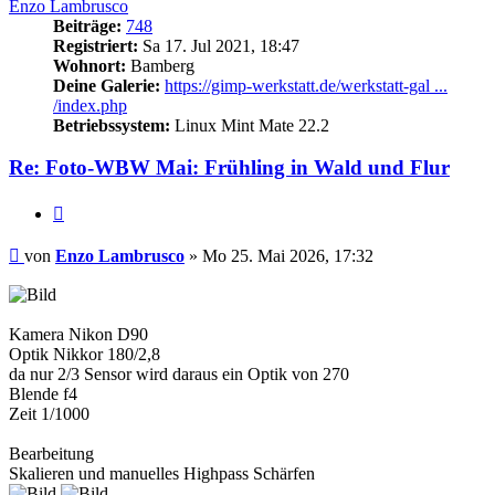
Enzo Lambrusco
Beiträge:
748
Registriert:
Sa 17. Jul 2021, 18:47
Wohnort:
Bamberg
Deine Galerie:
https://gimp-werkstatt.de/werkstatt-gal ...
/index.php
Betriebssystem:
Linux Mint Mate 22.2
Re: Foto-WBW Mai: Frühling in Wald und Flur
Zitieren
Beitrag
von
Enzo Lambrusco
»
Mo 25. Mai 2026, 17:32
Kamera Nikon D90
Optik Nikkor 180/2,8
da nur 2/3 Sensor wird daraus ein Optik von 270
Blende f4
Zeit 1/1000
Bearbeitung
Skalieren und manuelles Highpass Schärfen