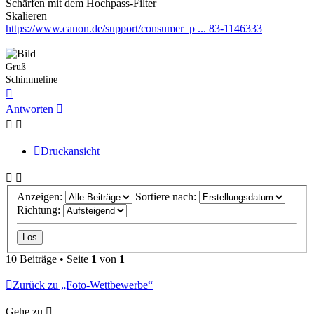
Schärfen mit dem Hochpass-Filter
Skalieren
https://www.canon.de/support/consumer_p ... 83-1146333
Gruß
Schimmeline
Nach
oben
Antworten
Druckansicht
Anzeigen:
Sortiere nach:
Richtung:
10 Beiträge • Seite
1
von
1
Zurück zu „Foto-Wettbewerbe“
Gehe zu