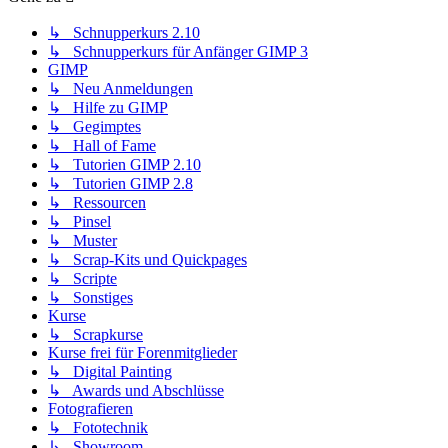
↳ Schnupperkurs 2.10
↳ Schnupperkurs für Anfänger GIMP 3
GIMP
↳ Neu Anmeldungen
↳ Hilfe zu GIMP
↳ Gegimptes
↳ Hall of Fame
↳ Tutorien GIMP 2.10
↳ Tutorien GIMP 2.8
↳ Ressourcen
↳ Pinsel
↳ Muster
↳ Scrap-Kits und Quickpages
↳ Scripte
↳ Sonstiges
Kurse
↳ Scrapkurse
Kurse frei für Forenmitglieder
↳ Digital Painting
↳ Awards und Abschlüsse
Fotografieren
↳ Fototechnik
↳ Showroom