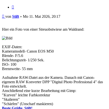
Zitieren
Beitrag
von
Stift
»
Mo 11. Mai 2026, 20:17
Hier ein Foto von einer Streuobstwiese am Waldrand:
EXIF-Daten:
Kameramodell- Canon EOS M50
Blende- F/5.6
Belichtungszeit- 1/250 Sek.
ISO- 100
Brennweite- 55 mm
Aufnahme RAW-Datei aus der Kamera. Danach mit Canon-
eigenem RAW Konverter DPP "Digital Photo Professional 4" das
Foto entwickelt.
Anschließend eine kurze Bearbeitung mit Gimp:
"Kurven" leichte Farbkorrektur
"Skalieren"
"Schärfen" (Unscharf maskieren)
Beste Grüße, Stift!