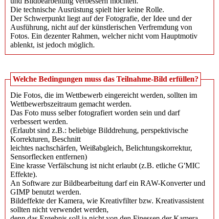
und Bildbearbeitung verbessern möchten.
Die technische Ausrüstung spielt hier keine Rolle.
Der Schwerpunkt liegt auf der Fotografie, der Idee und der
Ausführung, nicht auf der künstlerischen Verfremdung von
Fotos. Ein dezenter Rahmen, welcher nicht vom Hauptmotiv
ablenkt, ist jedoch möglich.
Welche Bedingungen muss das Teilnahme-Bild erfüllen?
Die Fotos, die im Wettbewerb eingereicht werden, sollten im
Wettbewerbszeitraum gemacht werden.
Das Foto muss selber fotografiert worden sein und darf
verbessert werden.
(Erlaubt sind z.B.: beliebige Bilddrehung​, perspektivische
Korrekturen​, Beschnitt
leichtes nachschärfen, Weißabgleich​, Belichtungskorrektur​,
Sensorflecken entfernen​)
Eine krasse Verfälschung ist nicht erlaubt (z.B. etliche G'MIC
Effekte).
An Software zur Bildbearbeitung darf ein RAW-Konverter und
GIMP benutzt werden.
Bildeffekte der Kamera, wie Kreativfilter bzw. Kreativassistent
sollten nicht verwendet werden,
denn das Ergebnis soll ja nicht von den Finessen der Kamera