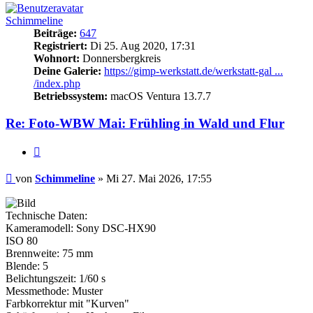
Schimmeline
Beiträge:
647
Registriert:
Di 25. Aug 2020, 17:31
Wohnort:
Donnersbergkreis
Deine Galerie:
https://gimp-werkstatt.de/werkstatt-gal ...
/index.php
Betriebssystem:
macOS Ventura 13.7.7
Re: Foto-WBW Mai: Frühling in Wald und Flur
Zitieren
Beitrag
von
Schimmeline
»
Mi 27. Mai 2026, 17:55
Technische Daten:
Kameramodell: Sony DSC-HX90
ISO 80
Brennweite: 75 mm
Blende: 5
Belichtungszeit: 1/60 s
Messmethode: Muster
Farbkorrektur mit "Kurven"