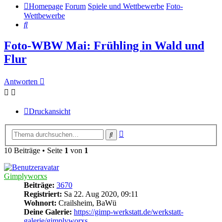
Homepage
Forum
Spiele und Wettbewerbe
Foto-
Wettbewerbe
Suche
Foto-WBW Mai: Frühling in Wald und
Flur
Antworten
Druckansicht
Erweiterte
Suche
Suche
10 Beiträge • Seite
1
von
1
Gimplyworxs
Beiträge:
3670
Registriert:
Sa 22. Aug 2020, 09:11
Wohnort:
Crailsheim, BaWü
Deine Galerie:
https://gimp-werkstatt.de/werkstatt-
galerie/gimplyworxs