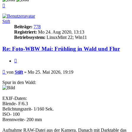
Nach
oben
Stift
Beiträge:
778
Registriert:
Mo 24. Aug 2020, 13:13
Betriebssystem:
LinuxMint 22; Win11
Re: Foto-WBW Mai: Frühling in Wald und Flur
Zitieren
Beitrag
von
Stift
»
Mo 25. Mai 2026, 19:19
Spur in den Wald:
EXIF-Daten:
Blende- F/6.3
Belichtungszeit- 1/160 Sek.
ISO- 100
Brennweite- 200 mm
Aufnahme RAW-Datei aus der Kamera. Danach mit Darktable das