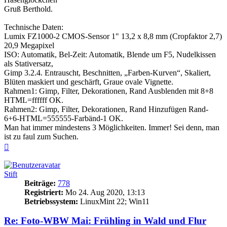
Gruß Berthold.
Technische Daten:
Lumix FZ1000-2 CMOS-Sensor 1" 13,2 x 8,8 mm (Cropfaktor 2,7)
20,9 Megapixel
ISO: Automatik, Bel-Zeit: Automatik, Blende um F5, Nudelkissen
als Stativersatz,
Gimp 3.2.4. Entrauscht, Beschnitten, „Farben-Kurven“, Skaliert,
Blüten maskiert und geschärft, Graue ovale Vignette.
Rahmen1: Gimp, Filter, Dekorationen, Rand Ausblenden mit 8+8
HTML=ffffff OK.
Rahmen2: Gimp, Filter, Dekorationen, Rand Hinzufügen Rand-
6+6-HTML=555555-Farbänd-1 OK.
Man hat immer mindestens 3 Möglichkeiten. Immer! Sei denn, man
ist zu faul zum Suchen.
Nach
oben
Stift
Beiträge:
778
Registriert:
Mo 24. Aug 2020, 13:13
Betriebssystem:
LinuxMint 22; Win11
Re: Foto-WBW Mai: Frühling in Wald und Flur