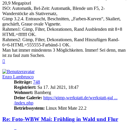
20,9 Megapixel
ISO: Automatik, Bel-Zeit: Automatik, Blende um F5, 2-
Wanderstöcke als Stativersatz,
Gimp 3.2.4. Entrauscht, Beschnitten, „Farben-Kurven“, Skaliert,
geschärft, Graue ovale Vignette.
Rahmen1: Gimp, Filter, Dekorationen, Rand Ausblenden mit 8+8
HTML=ffffff OK.
Rahmen2: Gimp, Filter, Dekorationen, Rand Hinzufügen Rand-
6+6-HTML=555555-Farbänd-1 OK.
Man hat immer mindestens 3 Möglichkeiten. Immer! Sei denn, man
ist zu faul zum Suchen.
Nach
oben
Enzo Lambrusco
Beiträge:
748
Registriert:
Sa 17. Jul 2021, 18:47
Wohnort:
Bamberg
Deine Galerie:
https://gimp-werkstatt.de/werkstatt-gal ...
/index.php
Betriebssystem:
Linux Mint Mate 22.2
Re: Foto-WBW Mai: Frühling in Wald und Flur