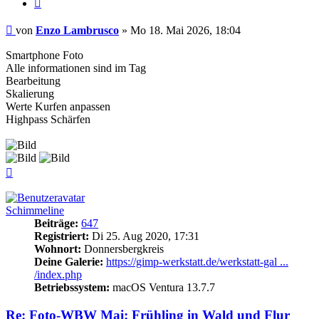
Zitieren
Beitrag
von
Enzo Lambrusco
»
Mo 18. Mai 2026, 18:04
Smartphone Foto
Alle informationen sind im Tag
Bearbeitung
Skalierung
Werte Kurfen anpassen
Highpass Schärfen
Nach
oben
Schimmeline
Beiträge:
647
Registriert:
Di 25. Aug 2020, 17:31
Wohnort:
Donnersbergkreis
Deine Galerie:
https://gimp-werkstatt.de/werkstatt-gal ...
/index.php
Betriebssystem:
macOS Ventura 13.7.7
Re: Foto-WBW Mai: Frühling in Wald und Flur