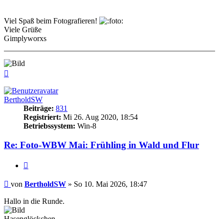
Viel Spaß beim Fotografieren!
Viele Grüße
Gimplyworxs
Nach
oben
BertholdSW
Beiträge:
831
Registriert:
Mi 26. Aug 2020, 18:54
Betriebssystem:
Win-8
Re: Foto-WBW Mai: Frühling in Wald und Flur
Zitieren
Beitrag
von
BertholdSW
»
So 10. Mai 2026, 18:47
Hallo in die Runde.
Hasenglöckchen