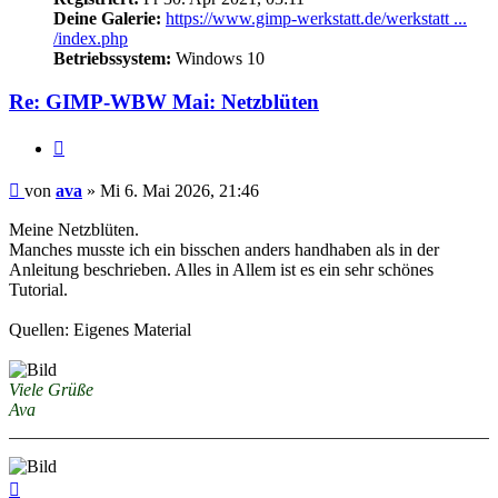
Deine Galerie:
https://www.gimp-werkstatt.de/werkstatt ...
/index.php
Betriebssystem:
Windows 10
Re: GIMP-WBW Mai: Netzblüten
Zitieren
Beitrag
von
ava
»
Mi 6. Mai 2026, 21:46
Meine Netzblüten.
Manches musste ich ein bisschen anders handhaben als in der
Anleitung beschrieben. Alles in Allem ist es ein sehr schönes
Tutorial.
Quellen: Eigenes Material
Viele Grüße
Ava
Nach