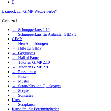
Nächste
Zurück zu „GIMP-Wettbewerbe“
Gehe zu
↳ Schnupperkurs 2.10
↳ Schnupperkurs für Anfänger GIMP 3
GIMP
↳ Neu Anmeldungen
↳ Hilfe zu GIMP
↳ Gegimptes
↳ Hall of Fame
↳ Tutorien GIMP 2.10
↳ Tutorien GIMP 2.8
↳ Ressourcen
↳ Pinsel
↳ Muster
↳ Scrap-Kits und Quickpages
↳ Scripte
↳ Sonstiges
Kurse
↳ Scrapkurse
Kurse frei für Forenmitglieder