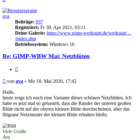
oben
ava
Beiträge:
937
Registriert:
Fr 30. Apr 2021, 03:11
Deine Galerie:
https://www.gimp-werkstatt.de/werkstatt ...
/index.php
Betriebssystem:
Windows 10
Re: GIMP-WBW Mai: Netzblüten
Zitieren
Beitrag
von
ava
»
Mo 18. Mai 2026, 17:42
Hallo,
heute zeige ich noch eine Variante dieser schönen Netzblüten. Ich
habe es jetzt mal so gebastelt, dass die Ränder der unteren großen
Blüte nicht auf der oberen kleinen Blüte durchscheinen, aber das
filigrane Netzmuster der kleinen Blüte erhalten bleibt.
Viele Grüße
Ava