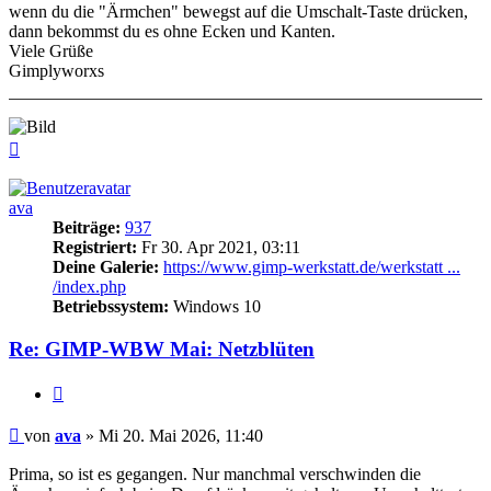
wenn du die "Ärmchen" bewegst auf die Umschalt-Taste drücken,
dann bekommst du es ohne Ecken und Kanten.
Viele Grüße
Gimplyworxs
Nach
oben
ava
Beiträge:
937
Registriert:
Fr 30. Apr 2021, 03:11
Deine Galerie:
https://www.gimp-werkstatt.de/werkstatt ...
/index.php
Betriebssystem:
Windows 10
Re: GIMP-WBW Mai: Netzblüten
Zitieren
Beitrag
von
ava
»
Mi 20. Mai 2026, 11:40
Prima, so ist es gegangen. Nur manchmal verschwinden die