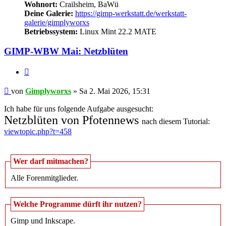
Wohnort:
Crailsheim, BaWü
Deine Galerie:
https://gimp-werkstatt.de/werkstatt-
galerie/gimplyworxs
Betriebssystem:
Linux Mint 22.2 MATE
GIMP-WBW Mai: Netzblüten
Zitieren
Beitrag
von
Gimplyworxs
»
Sa 2. Mai 2026, 15:31
Ich habe für uns folgende Aufgabe ausgesucht:
Netzblüten von Pfotennews
nach diesem Tutorial:
viewtopic.php?t=458
Wer darf mitmachen?
Alle Forenmitglieder.
Welche Programme dürft ihr nutzen?
Gimp und Inkscape.