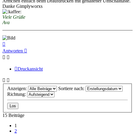
Ärmchen einfach beim Draufdrücken mit gehaltener Umschalttaste.
Danke Gimplyworxs
Viele Grüße
Ava
Nach
oben
Antworten
Druckansicht
Anzeigen:
Sortiere nach:
Richtung:
15 Beiträge
1
2