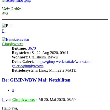
Viele Grüße
Ava
Nach
oben
Gimplyworxs
Beiträge:
3670
Registriert:
Sa 22. Aug 2020, 09:11
Wohnort:
Crailsheim, BaWü
Deine Galerie:
https://gimp-werkstatt.de/werkstatt-
galerie/gimplyworxs
Betriebssystem:
Linux Mint 22.2 MATE
Re: GIMP-WBW Mai: Netzblüten
Zitieren
Beitrag
von
Gimplyworxs
»
Mi 20. Mai 2026, 08:59
Hallo ava,