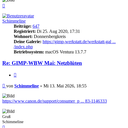
Nach
oben
Schimmeline
Beiträge:
647
Registriert:
Di 25. Aug 2020, 17:31
Wohnort:
Donnersbergkreis
Deine Galerie:
https://gimp-werkstatt.de/werkstatt-gal ...
/index.php
Betriebssystem:
macOS Ventura 13.7.7
Re: GIMP-WBW Mai: Netzblüten
Zitieren
Beitrag
von
Schimmeline
»
Mi 13. Mai 2026, 18:55
https://www.canon.de/support/consumer_p ... 83-1146333
Gruß
Schimmeline
Nach