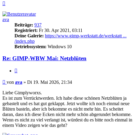
Nach
oben
ava
Beiträge:
937
Registriert:
Fr 30. Apr 2021, 03:11
Deine Galerie:
https://www.gimp-werkstatt.de/werkstatt ...
/index.php
Betriebssystem:
Windows 10
Re: GIMP-WBW Mai: Netzblüten
Zitieren
Beitrag
von
ava
»
Di 19. Mai 2026, 21:34
Liebe Gimplyworxs.
Es ist zum Verrücktwerden. Ich habe diese schönen Netzblüten ja
gebastelt und es hat gut geklappt. Jetzt wollte ich noch einmal neue
Blüten basteln, aber ich bekomme es nicht mehr hin. Es scheitet
daran, dass ich diese Ecken nicht mehr schön abgerundet bekomme.
Wenn es nicht zu viel verlangt ist, würdest du es bitte noch einmal in
einem Video zeigen wie das geht?