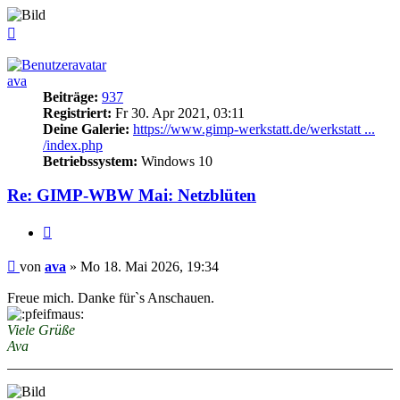
Nach
oben
ava
Beiträge:
937
Registriert:
Fr 30. Apr 2021, 03:11
Deine Galerie:
https://www.gimp-werkstatt.de/werkstatt ...
/index.php
Betriebssystem:
Windows 10
Re: GIMP-WBW Mai: Netzblüten
Zitieren
Beitrag
von
ava
»
Mo 18. Mai 2026, 19:34
Freue mich. Danke für`s Anschauen.
Viele Grüße
Ava