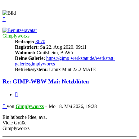
Nach
oben
Gimplyworxs
Beiträge:
3670
Registriert:
Sa 22. Aug 2020, 09:11
Wohnort:
Crailsheim, BaWü
Deine Galerie:
https://gimp-werkstatt.de/werkstatt-
galerie/gimplyworxs
Betriebssystem:
Linux Mint 22.2 MATE
Re: GIMP-WBW Mai: Netzblüten
Zitieren
Beitrag
von
Gimplyworxs
»
Mo 18. Mai 2026, 19:28
Ein hübsche Idee, ava.
Viele Grüße
Gimplyworxs