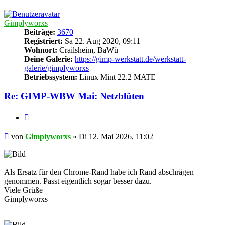
oben
Gimplyworxs
Beiträge:
3670
Registriert:
Sa 22. Aug 2020, 09:11
Wohnort:
Crailsheim, BaWü
Deine Galerie:
https://gimp-werkstatt.de/werkstatt-
galerie/gimplyworxs
Betriebssystem:
Linux Mint 22.2 MATE
Re: GIMP-WBW Mai: Netzblüten
Zitieren
Beitrag
von
Gimplyworxs
»
Di 12. Mai 2026, 11:02
Als Ersatz für den Chrome-Rand habe ich Rand abschrägen
genommen. Passt eigentlich sogar besser dazu.
Viele Grüße
Gimplyworxs