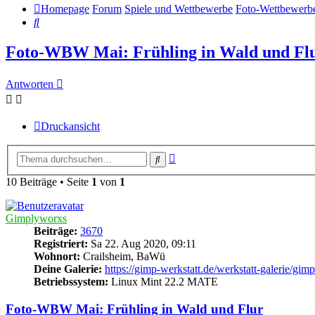
Homepage
Forum
Spiele und Wettbewerbe
Foto-Wettbewerb
Suche
Foto-WBW Mai: Frühling in Wald und Fl
Antworten
Druckansicht
Erweiterte
Suche
Suche
10 Beiträge • Seite
1
von
1
Gimplyworxs
Beiträge:
3670
Registriert:
Sa 22. Aug 2020, 09:11
Wohnort:
Crailsheim, BaWü
Deine Galerie:
https://gimp-werkstatt.de/werkstatt-galerie/gi
Betriebssystem:
Linux Mint 22.2 MATE
Foto-WBW Mai: Frühling in Wald und Flur