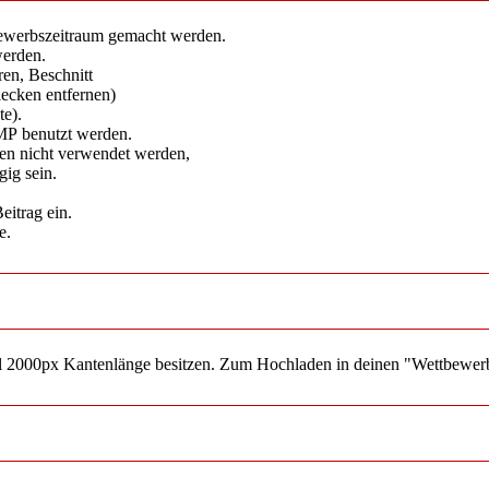
tbewerbszeitraum gemacht werden.
werden.
en​, Beschnitt
lecken entfernen​)
te).
MP benutzt werden.
lten nicht verwendet werden,
gig sein.
eitrag ein.
e.
2000px Kantenlänge besitzen. Zum Hochladen in deinen "Wettbewerbso