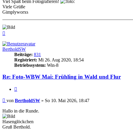
Viel Spaß beim Fotografieren!
Viele Grüße
Gimplyworxs
Nach
oben
BertholdSW
Beiträge:
831
Registriert:
Mi 26. Aug 2020, 18:54
Betriebssystem:
Win-8
Re: Foto-WBW Mai: Frühling in Wald und Flur
Zitieren
Beitrag
von
BertholdSW
»
So 10. Mai 2026, 18:47
Hallo in die Runde.
Hasenglöckchen
Gruß Berthold.