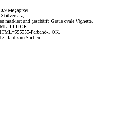
20,9 Megapixel
Stativersatz,
en maskiert und geschärft, Graue ovale Vignette.
TML=ffffff OK.
6-HTML=555555-Farbänd-1 OK.
t zu faul zum Suchen.