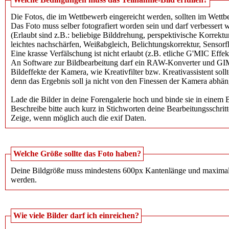
Die Fotos, die im Wettbewerb eingereicht werden, sollten im Wet
Das Foto muss selber fotografiert worden sein und darf verbessert 
(Erlaubt sind z.B.: beliebige Bilddrehung​, perspektivische Korrektur
leichtes nachschärfen, Weißabgleich​, Belichtungskorrektur​, Sensorf
Eine krasse Verfälschung ist nicht erlaubt (z.B. etliche G'MIC Effek
An Software zur Bildbearbeitung darf ein RAW-Konverter und GI
Bildeffekte der Kamera, wie Kreativfilter bzw. Kreativassistent sol
denn das Ergebnis soll ja nicht von den Finessen der Kamera abhän
Lade die Bilder in deine Forengalerie hoch und binde sie in einem B
Beschreibe bitte auch kurz in Stichworten deine Bearbeitungsschritt
Zeige, wenn möglich auch die exif Daten.
Welche Größe sollte das Foto haben?
Deine Bildgröße muss mindestens 600px Kantenlänge und maximal 
werden.
Wie viele Bilder darf ich einreichen?