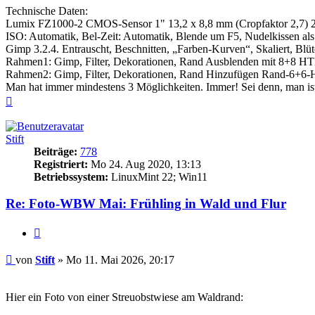
Technische Daten:
Lumix FZ1000-2 CMOS-Sensor 1" 13,2 x 8,8 mm (Cropfaktor 2,7) 
ISO: Automatik, Bel-Zeit: Automatik, Blende um F5, Nudelkissen als 
Gimp 3.2.4. Entrauscht, Beschnitten, „Farben-Kurven“, Skaliert, Blüt
Rahmen1: Gimp, Filter, Dekorationen, Rand Ausblenden mit 8+8 H
Rahmen2: Gimp, Filter, Dekorationen, Rand Hinzufügen Rand-6+
Man hat immer mindestens 3 Möglichkeiten. Immer! Sei denn, man is
Nach
oben
Stift
Beiträge:
778
Registriert:
Mo 24. Aug 2020, 13:13
Betriebssystem:
LinuxMint 22; Win11
Re: Foto-WBW Mai: Frühling in Wald und Flur
Zitieren
Beitrag
von
Stift
»
Mo 11. Mai 2026, 20:17
Hier ein Foto von einer Streuobstwiese am Waldrand: