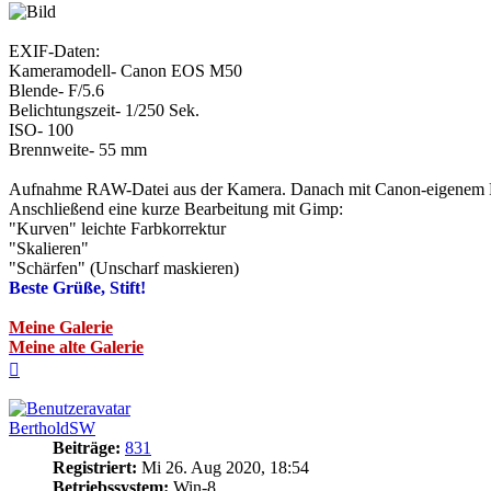
EXIF-Daten:
Kameramodell- Canon EOS M50
Blende- F/5.6
Belichtungszeit- 1/250 Sek.
ISO- 100
Brennweite- 55 mm
Aufnahme RAW-Datei aus der Kamera. Danach mit Canon-eigenem RA
Anschließend eine kurze Bearbeitung mit Gimp:
"Kurven" leichte Farbkorrektur
"Skalieren"
"Schärfen" (Unscharf maskieren)
Beste Grüße, Stift!
Meine Galerie
Meine alte Galerie
Nach
oben
BertholdSW
Beiträge:
831
Registriert:
Mi 26. Aug 2020, 18:54
Betriebssystem:
Win-8