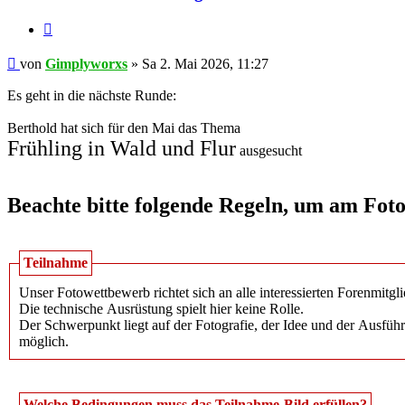
Zitieren
Beitrag
von
Gimplyworxs
»
Sa 2. Mai 2026, 11:27
Es geht in die nächste Runde:
Berthold hat sich für den Mai das Thema
Frühling in Wald und Flur
ausgesucht
Beachte bitte folgende Regeln, um am Fot
Teilnahme
Unser Fotowettbewerb richtet sich an alle interessierten Forenmitgl
Die technische Ausrüstung spielt hier keine Rolle.
Der Schwerpunkt liegt auf der Fotografie, der Idee und der Ausfüh
möglich.
Welche Bedingungen muss das Teilnahme-Bild erfüllen?