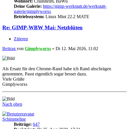
Wohnort:
Crailsheim, BaWü
Deine Galerie:
https://gimp-werkstatt.de/werkstatt-
galerie/gimplyworxs
Betriebssystem:
Linux Mint 22.2 MATE
Re: GIMP-WBW Mai: Netzblüten
Zitieren
Beitrag
von
Gimplyworxs
»
Di 12. Mai 2026, 11:02
Als Ersatz für den Chrome-Rand habe ich Rand abschrägen
genommen. Passt eigentlich sogar besser dazu.
Viele Grüße
Gimplyworxs
Nach oben
Schimmeline
Beiträge:
647