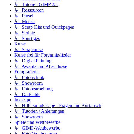
↳ Tutorien GIMP 2.8
↳ Ressourcen
↳ Pinsel
↳ Muster
↳ Scrap-Kits und Quickpages
↳ Scripte
↳ Sonstiges
Kurse
↳ Scrapkurse
Kurse frei für Forenmitglieder
↳ Digital Painting
↳ Awards und Abschlüsse
Fotografieren
↳ Fototechnik
↳ Showroom
↳ Fotobearbeitung
↳ Darktable
Inkscape
↳ Hilfe zu Inkscape - Fragen und Austausch
↳ Tutorien / Anleitungen
↳ Showroom
Spiele und Wettbewerbe
↳ GIMP-Wettbewerbe
↳ Foto-Wettbewerbe