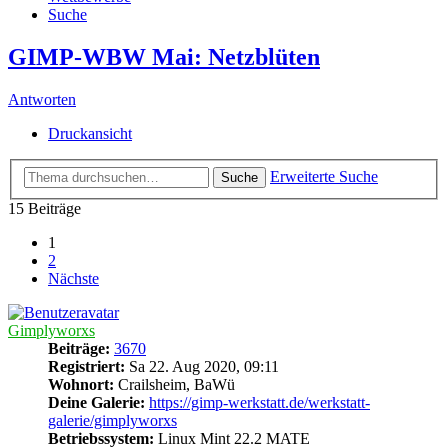
Suche
GIMP-WBW Mai: Netzblüten
Antworten
Druckansicht
Erweiterte Suche
Suche
15 Beiträge
1
2
Nächste
Gimplyworxs
Beiträge:
3670
Registriert:
Sa 22. Aug 2020, 09:11
Wohnort:
Crailsheim, BaWü
Deine Galerie:
https://gimp-werkstatt.de/werkstatt-
galerie/gimplyworxs
Betriebssystem:
Linux Mint 22.2 MATE