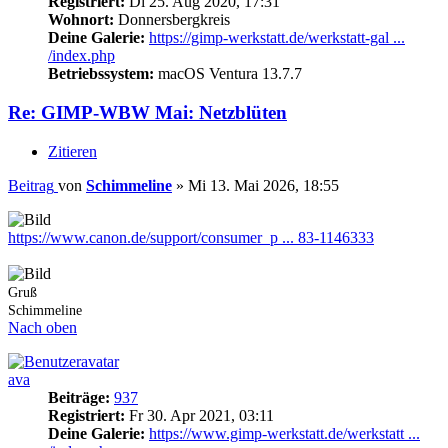
Registriert:
Di 25. Aug 2020, 17:31
Wohnort:
Donnersbergkreis
Deine Galerie:
https://gimp-werkstatt.de/werkstatt-gal ...
/index.php
Betriebssystem:
macOS Ventura 13.7.7
Re: GIMP-WBW Mai: Netzblüten
Zitieren
Beitrag
von
Schimmeline
»
Mi 13. Mai 2026, 18:55
https://www.canon.de/support/consumer_p ... 83-1146333
Gruß
Schimmeline
Nach oben
ava
Beiträge:
937
Registriert:
Fr 30. Apr 2021, 03:11
Deine Galerie:
https://www.gimp-werkstatt.de/werkstatt ...