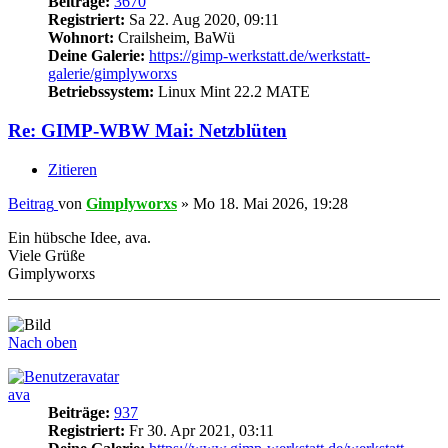
Beiträge:
3670
Registriert:
Sa 22. Aug 2020, 09:11
Wohnort:
Crailsheim, BaWü
Deine Galerie:
https://gimp-werkstatt.de/werkstatt-
galerie/gimplyworxs
Betriebssystem:
Linux Mint 22.2 MATE
Re: GIMP-WBW Mai: Netzblüten
Zitieren
Beitrag
von
Gimplyworxs
»
Mo 18. Mai 2026, 19:28
Ein hübsche Idee, ava.
Viele Grüße
Gimplyworxs
Nach oben
ava
Beiträge:
937
Registriert:
Fr 30. Apr 2021, 03:11