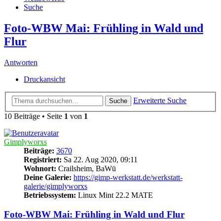
Suche
Foto-WBW Mai: Frühling in Wald und
Flur
Antworten
Druckansicht
Erweiterte Suche
Suche
10 Beiträge • Seite
1
von
1
Gimplyworxs
Beiträge:
3670
Registriert:
Sa 22. Aug 2020, 09:11
Wohnort:
Crailsheim, BaWü
Deine Galerie:
https://gimp-werkstatt.de/werkstatt-
galerie/gimplyworxs
Betriebssystem:
Linux Mint 22.2 MATE
Foto-WBW Mai: Frühling in Wald und Flur