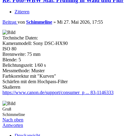
Re: Foto-WBW Mai: Frühling in Wald und Flur
Zitieren
Beitrag
von
Schimmeline
»
Mi 27. Mai 2026, 17:55
Technische Daten:
Kameramodell: Sony DSC-HX90
ISO 80
Brennweite: 75 mm
Blende: 5
Belichtungszeit: 1/60 s
Messmethode: Muster
Farbkorrektur mit "Kurven"
Schärfen mit dem Hochpass-Filter
Skalieren
https://www.canon.de/support/consumer_p ... 83-1146333
Gruß
Schimmeline
Nach oben
Antworten
Druckansicht