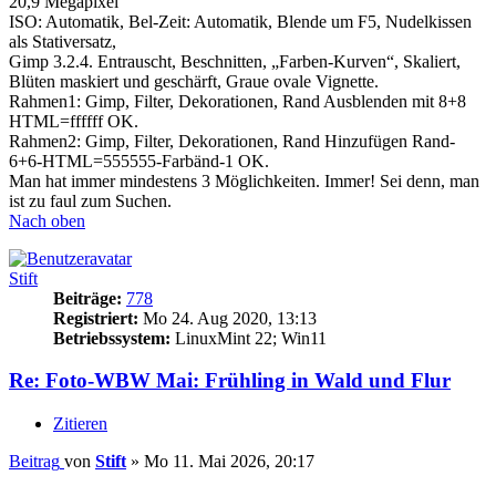
20,9 Megapixel
ISO: Automatik, Bel-Zeit: Automatik, Blende um F5, Nudelkissen
als Stativersatz,
Gimp 3.2.4. Entrauscht, Beschnitten, „Farben-Kurven“, Skaliert,
Blüten maskiert und geschärft, Graue ovale Vignette.
Rahmen1: Gimp, Filter, Dekorationen, Rand Ausblenden mit 8+8
HTML=ffffff OK.
Rahmen2: Gimp, Filter, Dekorationen, Rand Hinzufügen Rand-
6+6-HTML=555555-Farbänd-1 OK.
Man hat immer mindestens 3 Möglichkeiten. Immer! Sei denn, man
ist zu faul zum Suchen.
Nach oben
Stift
Beiträge:
778
Registriert:
Mo 24. Aug 2020, 13:13
Betriebssystem:
LinuxMint 22; Win11
Re: Foto-WBW Mai: Frühling in Wald und Flur
Zitieren
Beitrag
von
Stift
»
Mo 11. Mai 2026, 20:17