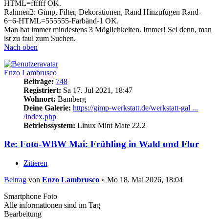
HTML=ffffff OK.
Rahmen2: Gimp, Filter, Dekorationen, Rand Hinzufügen Rand-
6+6-HTML=555555-Farbänd-1 OK.
Man hat immer mindestens 3 Möglichkeiten. Immer! Sei denn, man
ist zu faul zum Suchen.
Nach oben
Enzo Lambrusco
Beiträge:
748
Registriert:
Sa 17. Jul 2021, 18:47
Wohnort:
Bamberg
Deine Galerie:
https://gimp-werkstatt.de/werkstatt-gal ...
/index.php
Betriebssystem:
Linux Mint Mate 22.2
Re: Foto-WBW Mai: Frühling in Wald und Flur
Zitieren
Beitrag
von
Enzo Lambrusco
»
Mo 18. Mai 2026, 18:04
Smartphone Foto
Alle informationen sind im Tag
Bearbeitung