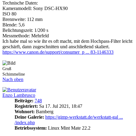
Technische Daten:
Kameramodell: Sony DSC-HX90
ISO 80
Brennweite: 112 mm
Blende: 5,6
Belichtungszeit: 1/200 s
Messmethode: Mehrfeld
Ich habe mal so wie ihr es oft macht, mit dem Hochpass-Filter leicht
geschärft, dann zugeschnitten und anschließend skaliert.
https://www.canon.de/support/consumer_p ... 83-1146333
Gruß
Schimmeline
Nach oben
Enzo Lambrusco
Beiträge:
748
Registriert:
Sa 17. Jul 2021, 18:47
Wohnort:
Bamberg
Deine Galerie:
https://gimp-werkstatt.de/werkstatt-gal ...
/index.php
Betriebssystem:
Linux Mint Mate 22.2