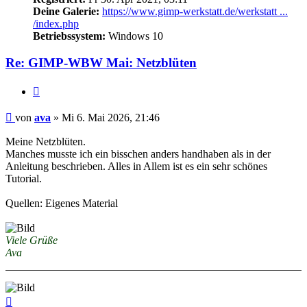
Deine Galerie:
https://www.gimp-werkstatt.de/werkstatt ...
/index.php
Betriebssystem:
Windows 10
Re: GIMP-WBW Mai: Netzblüten
Zitieren
Beitrag
von
ava
»
Mi 6. Mai 2026, 21:46
Meine Netzblüten.
Manches musste ich ein bisschen anders handhaben als in der
Anleitung beschrieben. Alles in Allem ist es ein sehr schönes
Tutorial.
Quellen: Eigenes Material
Viele Grüße
Ava
Nach