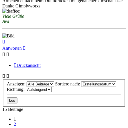
Ärmchen einfach beim Draufdrücken mit gehaltener Umschalttaste.
Danke Gimplyworxs
Viele Grüße
Ava
Nach
oben
Antworten
Druckansicht
Anzeigen:
Sortiere nach:
Richtung:
15 Beiträge
1
2