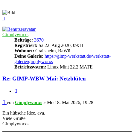
Nach
oben
Gimplyworxs
Beiträge:
3670
Registriert:
Sa 22. Aug 2020, 09:11
Wohnort:
Crailsheim, BaWü
Deine Galerie:
https://gimp-werkstatt.de/werkstatt-
galerie/gimplyworxs
Betriebssystem:
Linux Mint 22.2 MATE
Re: GIMP-WBW Mai: Netzblüten
Zitieren
Beitrag
von
Gimplyworxs
»
Mo 18. Mai 2026, 19:28
Ein hübsche Idee, ava.
Viele Grüße
Gimplyworxs