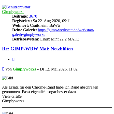
oben
Gimplyworxs
Beiträge:
3670
Registriert:
Sa 22. Aug 2020, 09:11
Wohnort:
Crailsheim, BaWü
Deine Galerie:
https://gimp-werkstatt.de/werkstatt-
galerie/gimplyworxs
Betriebssystem:
Linux Mint 22.2 MATE
Re: GIMP-WBW Mai: Netzblüten
Zitieren
Beitrag
von
Gimplyworxs
»
Di 12. Mai 2026, 11:02
Als Ersatz für den Chrome-Rand habe ich Rand abschrägen
genommen. Passt eigentlich sogar besser dazu.
Viele Grüße
Gimplyworxs