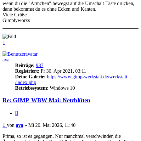
wenn du die "Ärmchen" bewegst auf die Umschalt-Taste drücken,
dann bekommst du es ohne Ecken und Kanten.
Viele Grüße
Gimplyworxs
Nach
oben
ava
Beiträge:
937
Registriert:
Fr 30. Apr 2021, 03:11
Deine Galerie:
https://www.gimp-werkstatt.de/werkstatt ...
/index.php
Betriebssystem:
Windows 10
Re: GIMP-WBW Mai: Netzblüten
Zitieren
Beitrag
von
ava
»
Mi 20. Mai 2026, 11:40
Prima, so ist es gegangen. Nur manchmal verschwinden die