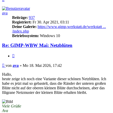
oben
ava
Beiträge:
937
Registriert:
Fr 30. Apr 2021, 03:11
Deine Galerie:
https://www.gimp-werkstatt.de/werkstatt ...
/index.php
Betriebssystem:
Windows 10
Re: GIMP-WBW Mai: Netzblüten
Zitieren
Beitrag
von
ava
»
Mo 18. Mai 2026, 17:42
Hallo,
heute zeige ich noch eine Variante dieser schönen Netzblüten. Ich
habe es jetzt mal so gebastelt, dass die Ränder der unteren großen
Blüte nicht auf der oberen kleinen Blüte durchscheinen, aber das
filigrane Netzmuster der kleinen Blüte erhalten bleibt.
Viele Grüße
Ava