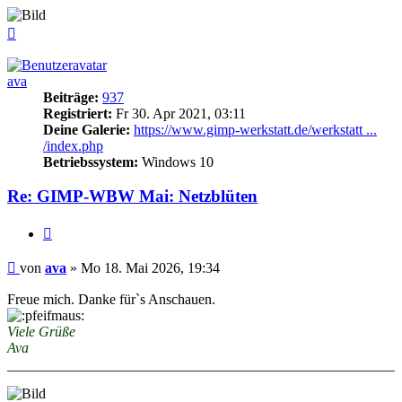
Nach
oben
ava
Beiträge:
937
Registriert:
Fr 30. Apr 2021, 03:11
Deine Galerie:
https://www.gimp-werkstatt.de/werkstatt ...
/index.php
Betriebssystem:
Windows 10
Re: GIMP-WBW Mai: Netzblüten
Zitieren
Beitrag
von
ava
»
Mo 18. Mai 2026, 19:34
Freue mich. Danke für`s Anschauen.
Viele Grüße
Ava