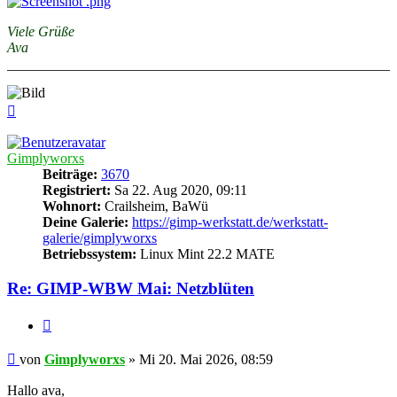
Viele Grüße
Ava
Nach
oben
Gimplyworxs
Beiträge:
3670
Registriert:
Sa 22. Aug 2020, 09:11
Wohnort:
Crailsheim, BaWü
Deine Galerie:
https://gimp-werkstatt.de/werkstatt-
galerie/gimplyworxs
Betriebssystem:
Linux Mint 22.2 MATE
Re: GIMP-WBW Mai: Netzblüten
Zitieren
Beitrag
von
Gimplyworxs
»
Mi 20. Mai 2026, 08:59
Hallo ava,