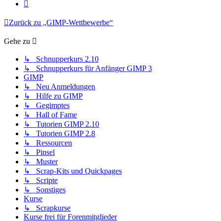
Nächste
Zurück zu „GIMP-Wettbewerbe“
Gehe zu
↳ Schnupperkurs 2.10
↳ Schnupperkurs für Anfänger GIMP 3
GIMP
↳ Neu Anmeldungen
↳ Hilfe zu GIMP
↳ Gegimptes
↳ Hall of Fame
↳ Tutorien GIMP 2.10
↳ Tutorien GIMP 2.8
↳ Ressourcen
↳ Pinsel
↳ Muster
↳ Scrap-Kits und Quickpages
↳ Scripte
↳ Sonstiges
Kurse
↳ Scrapkurse
Kurse frei für Forenmitglieder