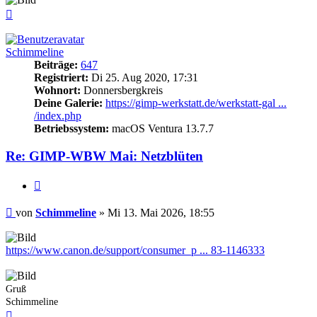
Nach
oben
Schimmeline
Beiträge:
647
Registriert:
Di 25. Aug 2020, 17:31
Wohnort:
Donnersbergkreis
Deine Galerie:
https://gimp-werkstatt.de/werkstatt-gal ...
/index.php
Betriebssystem:
macOS Ventura 13.7.7
Re: GIMP-WBW Mai: Netzblüten
Zitieren
Beitrag
von
Schimmeline
»
Mi 13. Mai 2026, 18:55
https://www.canon.de/support/consumer_p ... 83-1146333
Gruß
Schimmeline
Nach