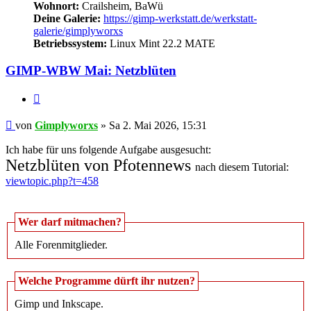
Wohnort:
Crailsheim, BaWü
Deine Galerie:
https://gimp-werkstatt.de/werkstatt-
galerie/gimplyworxs
Betriebssystem:
Linux Mint 22.2 MATE
GIMP-WBW Mai: Netzblüten
Zitieren
Beitrag
von
Gimplyworxs
»
Sa 2. Mai 2026, 15:31
Ich habe für uns folgende Aufgabe ausgesucht:
Netzblüten von Pfotennews
nach diesem Tutorial:
viewtopic.php?t=458
Wer darf mitmachen?
Alle Forenmitglieder.
Welche Programme dürft ihr nutzen?
Gimp und Inkscape.