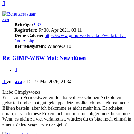
Nach
oben
ava
Beiträge:
937
Registriert:
Fr 30. Apr 2021, 03:11
Deine Galerie:
https://www.gimp-werkstatt.de/werkstatt ...
/index.php
Betriebssystem:
Windows 10
Re: GIMP-WBW Mai: Netzblüten
Zitieren
Beitrag
von
ava
»
Di 19. Mai 2026, 21:34
Liebe Gimplyworxs.
Es ist zum Verrücktwerden. Ich habe diese schönen Netzblüten ja
gebastelt und es hat gut geklappt. Jetzt wollte ich noch einmal neue
Blüten basteln, aber ich bekomme es nicht mehr hin. Es scheitet
daran, dass ich diese Ecken nicht mehr schön abgerundet bekomme.
Wenn es nicht zu viel verlangt ist, würdest du es bitte noch einmal in
einem Video zeigen wie das geht?