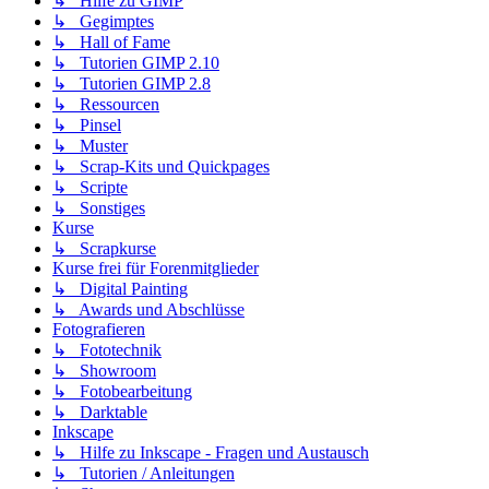
↳ Hilfe zu GIMP
↳ Gegimptes
↳ Hall of Fame
↳ Tutorien GIMP 2.10
↳ Tutorien GIMP 2.8
↳ Ressourcen
↳ Pinsel
↳ Muster
↳ Scrap-Kits und Quickpages
↳ Scripte
↳ Sonstiges
Kurse
↳ Scrapkurse
Kurse frei für Forenmitglieder
↳ Digital Painting
↳ Awards und Abschlüsse
Fotografieren
↳ Fototechnik
↳ Showroom
↳ Fotobearbeitung
↳ Darktable
Inkscape
↳ Hilfe zu Inkscape - Fragen und Austausch
↳ Tutorien / Anleitungen