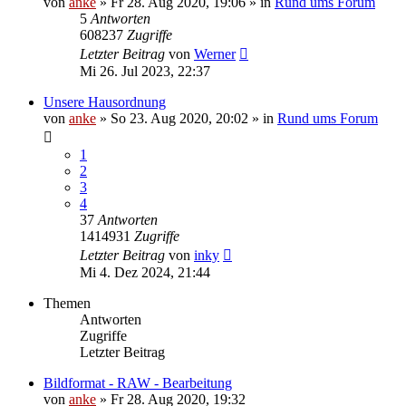
von
anke
»
Fr 28. Aug 2020, 19:06
» in
Rund ums Forum
5
Antworten
608237
Zugriffe
Letzter Beitrag
von
Werner
Mi 26. Jul 2023, 22:37
Unsere Hausordnung
von
anke
»
So 23. Aug 2020, 20:02
» in
Rund ums Forum
1
2
3
4
37
Antworten
1414931
Zugriffe
Letzter Beitrag
von
inky
Mi 4. Dez 2024, 21:44
Themen
Antworten
Zugriffe
Letzter Beitrag
Bildformat - RAW - Bearbeitung
von
anke
»
Fr 28. Aug 2020, 19:32