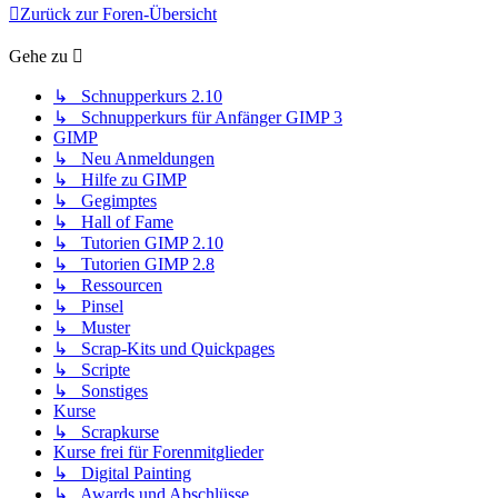
Zurück zur Foren-Übersicht
Gehe zu
↳ Schnupperkurs 2.10
↳ Schnupperkurs für Anfänger GIMP 3
GIMP
↳ Neu Anmeldungen
↳ Hilfe zu GIMP
↳ Gegimptes
↳ Hall of Fame
↳ Tutorien GIMP 2.10
↳ Tutorien GIMP 2.8
↳ Ressourcen
↳ Pinsel
↳ Muster
↳ Scrap-Kits und Quickpages
↳ Scripte
↳ Sonstiges
Kurse
↳ Scrapkurse
Kurse frei für Forenmitglieder
↳ Digital Painting
↳ Awards und Abschlüsse