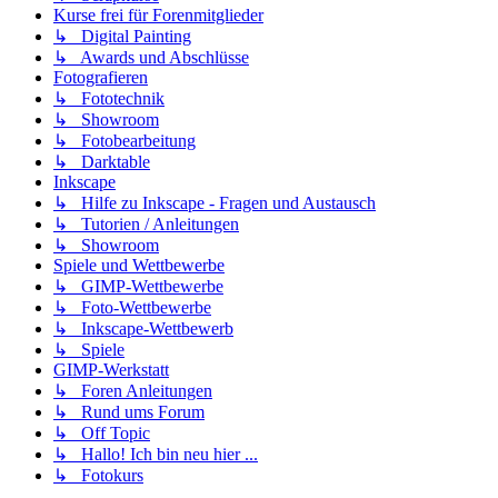
Kurse frei für Forenmitglieder
↳ Digital Painting
↳ Awards und Abschlüsse
Fotografieren
↳ Fototechnik
↳ Showroom
↳ Fotobearbeitung
↳ Darktable
Inkscape
↳ Hilfe zu Inkscape - Fragen und Austausch
↳ Tutorien / Anleitungen
↳ Showroom
Spiele und Wettbewerbe
↳ GIMP-Wettbewerbe
↳ Foto-Wettbewerbe
↳ Inkscape-Wettbewerb
↳ Spiele
GIMP-Werkstatt
↳ Foren Anleitungen
↳ Rund ums Forum
↳ Off Topic
↳ Hallo! Ich bin neu hier ...
↳ Fotokurs