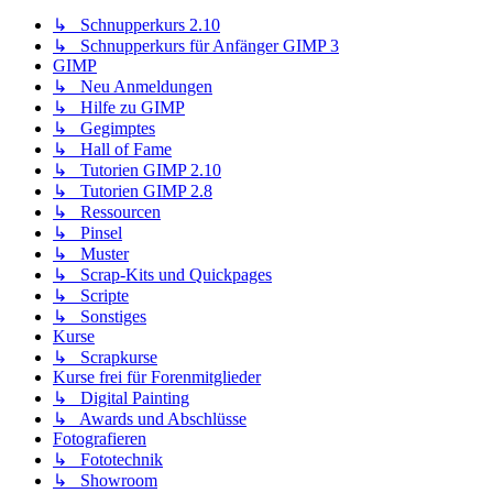
↳ Schnupperkurs 2.10
↳ Schnupperkurs für Anfänger GIMP 3
GIMP
↳ Neu Anmeldungen
↳ Hilfe zu GIMP
↳ Gegimptes
↳ Hall of Fame
↳ Tutorien GIMP 2.10
↳ Tutorien GIMP 2.8
↳ Ressourcen
↳ Pinsel
↳ Muster
↳ Scrap-Kits und Quickpages
↳ Scripte
↳ Sonstiges
Kurse
↳ Scrapkurse
Kurse frei für Forenmitglieder
↳ Digital Painting
↳ Awards und Abschlüsse
Fotografieren
↳ Fototechnik
↳ Showroom