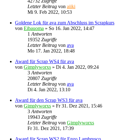
42732
Zugriffe
Letzter Beitrag
von
aiiki
Mi 9. Feb 2022, 10:53
Goldene Lok für ava zum Abschluss im Scrapkurs
von
Eibauoma
»
So 16. Jan 2022, 14:47
1
Antworten
19352
Zugriffe
Letzter Beitrag
von
ava
Mo 17. Jan 2022, 18:48
Award für Scrap WS4 für ava
von
Gimplyworxs
»
Di 4. Jan 2022, 09:24
3
Antworten
20807
Zugriffe
Letzter Beitrag
von
ava
Di 4. Jan 2022, 13:10
Award für den Scrap WS3 für ava
von
Gimplyworxs
»
Fr 31. Dez 2021, 15:46
3
Antworten
19943
Zugriffe
Letzter Beitrag
von
Gimplyworxs
Fr 31. Dez 2021, 17:39
Award für Scrap WS2 für Enzo Lambrusco