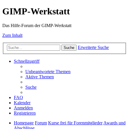
GIMP-Werkstatt
Das Hilfe-Forum der GIMP-Werkstatt
Zum Inhalt
Erweiterte Suche
Suche
Schnellzugriff
Unbeantwortete Themen
Aktive Themen
Suche
FAQ
Kalender
Anmelden
Registrieren
Homepage
Forum
Kurse frei für Forenmitglieder
Awards und
Abschlüsse