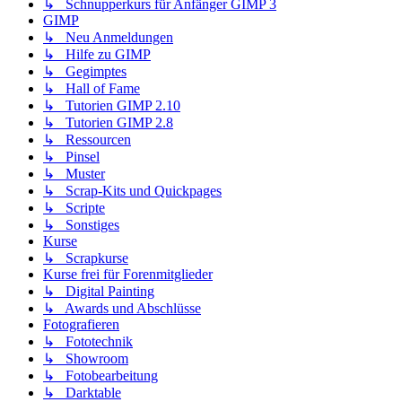
↳ Schnupperkurs für Anfänger GIMP 3
GIMP
↳ Neu Anmeldungen
↳ Hilfe zu GIMP
↳ Gegimptes
↳ Hall of Fame
↳ Tutorien GIMP 2.10
↳ Tutorien GIMP 2.8
↳ Ressourcen
↳ Pinsel
↳ Muster
↳ Scrap-Kits und Quickpages
↳ Scripte
↳ Sonstiges
Kurse
↳ Scrapkurse
Kurse frei für Forenmitglieder
↳ Digital Painting
↳ Awards und Abschlüsse
Fotografieren
↳ Fototechnik
↳ Showroom
↳ Fotobearbeitung
↳ Darktable