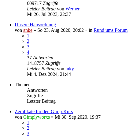
609717
Zugriffe
Letzter Beitrag
von
Werner
Mi 26. Jul 2023, 22:37
Unsere Hausordnung
von
anke
»
So 23. Aug 2020, 20:02
» in
Rund ums Forum
1
2
3
4
37
Antworten
1418757
Zugriffe
Letzter Beitrag
von
inky
Mi 4. Dez 2024, 21:44
Themen
Antworten
Zugriffe
Letzter Beitrag
Zertifikate für den Gimp-Kurs
von
Gimplyworxs
»
Mi 30. Sep 2020, 19:37
1
2
3