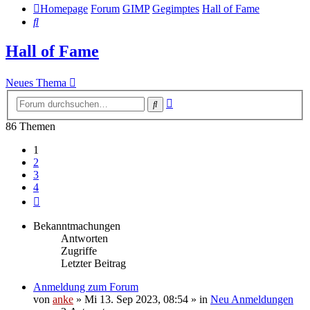
Homepage
Forum
GIMP
Gegimptes
Hall of Fame
Suche
Hall of Fame
Neues Thema
Erweiterte
Suche
Suche
86 Themen
1
2
3
4
Nächste
Bekanntmachungen
Antworten
Zugriffe
Letzter Beitrag
Anmeldung zum Forum
von
anke
»
Mi 13. Sep 2023, 08:54
» in
Neu Anmeldungen