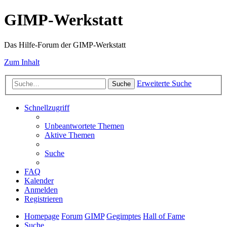
GIMP-Werkstatt
Das Hilfe-Forum der GIMP-Werkstatt
Zum Inhalt
Erweiterte Suche
Suche
Schnellzugriff
Unbeantwortete Themen
Aktive Themen
Suche
FAQ
Kalender
Anmelden
Registrieren
Homepage
Forum
GIMP
Gegimptes
Hall of Fame
Suche