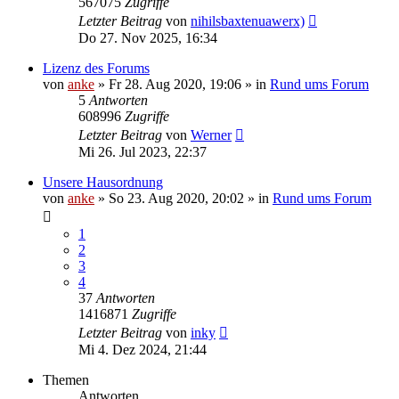
567075
Zugriffe
Letzter Beitrag
von
nihilsbaxtenuawerx)
Do 27. Nov 2025, 16:34
Lizenz des Forums
von
anke
»
Fr 28. Aug 2020, 19:06
» in
Rund ums Forum
5
Antworten
608996
Zugriffe
Letzter Beitrag
von
Werner
Mi 26. Jul 2023, 22:37
Unsere Hausordnung
von
anke
»
So 23. Aug 2020, 20:02
» in
Rund ums Forum
1
2
3
4
37
Antworten
1416871
Zugriffe
Letzter Beitrag
von
inky
Mi 4. Dez 2024, 21:44
Themen
Antworten