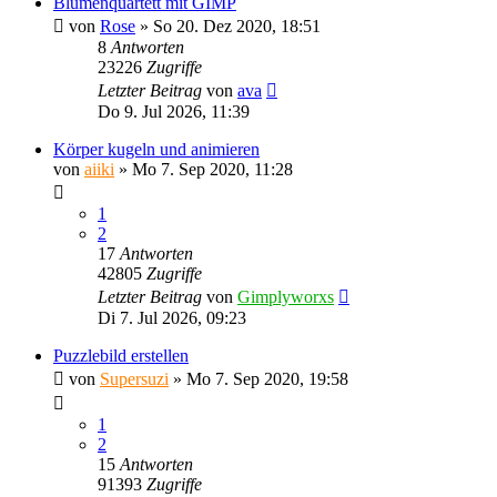
Blumenquartett mit GIMP
von
Rose
»
So 20. Dez 2020, 18:51
8
Antworten
23226
Zugriffe
Letzter Beitrag
von
ava
Do 9. Jul 2026, 11:39
Körper kugeln und animieren
von
aiiki
»
Mo 7. Sep 2020, 11:28
1
2
17
Antworten
42805
Zugriffe
Letzter Beitrag
von
Gimplyworxs
Di 7. Jul 2026, 09:23
Puzzlebild erstellen
von
Supersuzi
»
Mo 7. Sep 2020, 19:58
1
2
15
Antworten
91393
Zugriffe