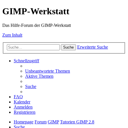
GIMP-Werkstatt
Das Hilfe-Forum der GIMP-Werkstatt
Zum Inhalt
Erweiterte Suche
Suche
Schnellzugriff
Unbeantwortete Themen
Aktive Themen
Suche
FAQ
Kalender
Anmelden
Registrieren
Homepage
Forum
GIMP
Tutorien GIMP 2.8
Suche