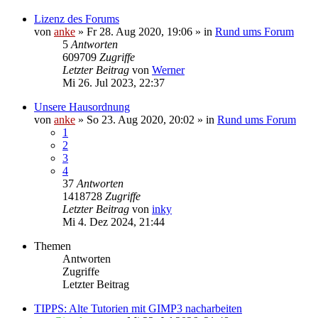
Lizenz des Forums
von
anke
»
Fr 28. Aug 2020, 19:06
» in
Rund ums Forum
5
Antworten
609709
Zugriffe
Letzter Beitrag
von
Werner
Mi 26. Jul 2023, 22:37
Unsere Hausordnung
von
anke
»
So 23. Aug 2020, 20:02
» in
Rund ums Forum
1
2
3
4
37
Antworten
1418728
Zugriffe
Letzter Beitrag
von
inky
Mi 4. Dez 2024, 21:44
Themen
Antworten
Zugriffe
Letzter Beitrag
TIPPS: Alte Tutorien mit GIMP3 nacharbeiten