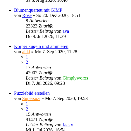
Sa 8. Aug 2026, 10:40
Blumenquartett mit GIMP
von
Rose
»
So 20. Dez 2020, 18:51
8
Antworten
23323
Zugriffe
Letzter Beitrag
von
ava
Do 9. Jul 2026, 11:39
Körper kugeln und animieren
von
aiiki
»
Mo 7. Sep 2020, 11:28
1
2
17
Antworten
42902
Zugriffe
Letzter Beitrag
von
Gimplyworxs
Di 7. Jul 2026, 09:23
Puzzlebild erstellen
von
Supersuzi
»
Mo 7. Sep 2020, 19:58
1
2
15
Antworten
91471
Zugriffe
Letzter Beitrag
von
Jacky
Mi 1. Jul 2026, 16:54