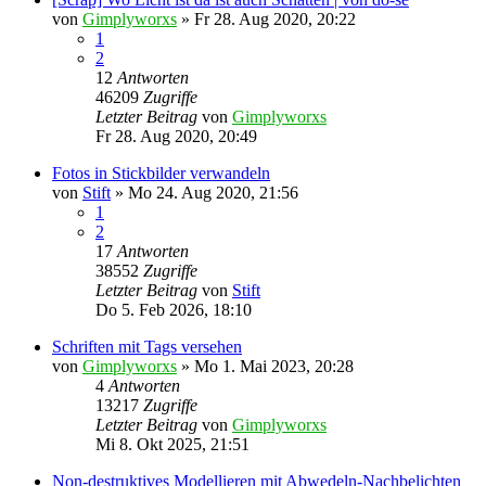
von
Gimplyworxs
»
Fr 28. Aug 2020, 20:22
1
2
12
Antworten
46209
Zugriffe
Letzter Beitrag
von
Gimplyworxs
Fr 28. Aug 2020, 20:49
Fotos in Stickbilder verwandeln
von
Stift
»
Mo 24. Aug 2020, 21:56
1
2
17
Antworten
38552
Zugriffe
Letzter Beitrag
von
Stift
Do 5. Feb 2026, 18:10
Schriften mit Tags versehen
von
Gimplyworxs
»
Mo 1. Mai 2023, 20:28
4
Antworten
13217
Zugriffe
Letzter Beitrag
von
Gimplyworxs
Mi 8. Okt 2025, 21:51
Non-destruktives Modellieren mit Abwedeln-Nachbelichten