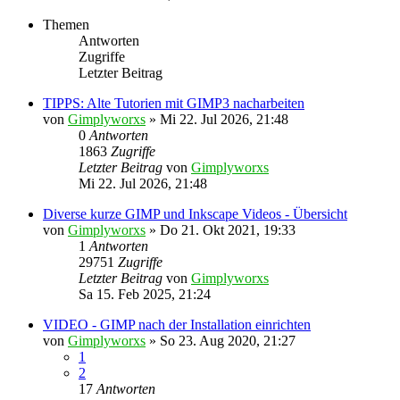
Themen
Antworten
Zugriffe
Letzter Beitrag
TIPPS: Alte Tutorien mit GIMP3 nacharbeiten
von
Gimplyworxs
»
Mi 22. Jul 2026, 21:48
0
Antworten
1863
Zugriffe
Letzter Beitrag
von
Gimplyworxs
Mi 22. Jul 2026, 21:48
Diverse kurze GIMP und Inkscape Videos - Übersicht
von
Gimplyworxs
»
Do 21. Okt 2021, 19:33
1
Antworten
29751
Zugriffe
Letzter Beitrag
von
Gimplyworxs
Sa 15. Feb 2025, 21:24
VIDEO - GIMP nach der Installation einrichten
von
Gimplyworxs
»
So 23. Aug 2020, 21:27
1
2
17
Antworten