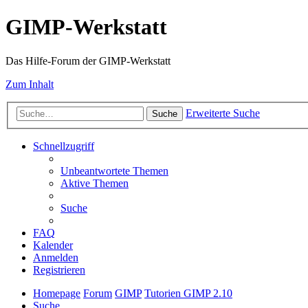
GIMP-Werkstatt
Das Hilfe-Forum der GIMP-Werkstatt
Zum Inhalt
Erweiterte Suche
Suche
Schnellzugriff
Unbeantwortete Themen
Aktive Themen
Suche
FAQ
Kalender
Anmelden
Registrieren
Homepage
Forum
GIMP
Tutorien GIMP 2.10
Suche