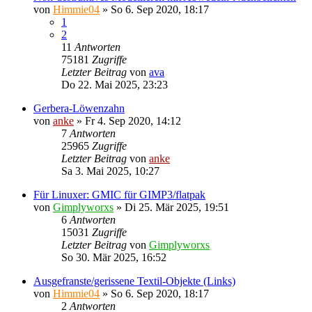
von
Himmie04
»
So 6. Sep 2020, 18:17
1
2
11
Antworten
75181
Zugriffe
Letzter Beitrag
von
ava
Do 22. Mai 2025, 23:23
Gerbera-Löwenzahn
von
anke
»
Fr 4. Sep 2020, 14:12
7
Antworten
25965
Zugriffe
Letzter Beitrag
von
anke
Sa 3. Mai 2025, 10:27
Für Linuxer: GMIC für GIMP3/flatpak
von
Gimplyworxs
»
Di 25. Mär 2025, 19:51
6
Antworten
15031
Zugriffe
Letzter Beitrag
von
Gimplyworxs
So 30. Mär 2025, 16:52
Ausgefranste/gerissene Textil-Objekte (Links)
von
Himmie04
»
So 6. Sep 2020, 18:17
2
Antworten