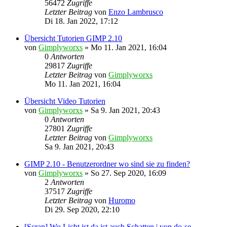
56472
Zugriffe
Letzter Beitrag
von
Enzo Lambrusco
Di 18. Jan 2022, 17:12
Übersicht Tutorien GIMP 2.10
von
Gimplyworxs
»
Mo 11. Jan 2021, 16:04
0
Antworten
29817
Zugriffe
Letzter Beitrag
von
Gimplyworxs
Mo 11. Jan 2021, 16:04
Übersicht Video Tutorien
von
Gimplyworxs
»
Sa 9. Jan 2021, 20:43
0
Antworten
27801
Zugriffe
Letzter Beitrag
von
Gimplyworxs
Sa 9. Jan 2021, 20:43
GIMP 2.10 - Benutzerordner wo sind sie zu finden?
von
Gimplyworxs
»
So 27. Sep 2020, 16:09
2
Antworten
37517
Zugriffe
Letzter Beitrag
von
Huromo
Di 29. Sep 2020, 22:10
[Scrap] Wo Licht ist da ist auch Schatten | von do-se