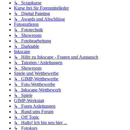
↳ Scrapkurse
Kurse frei für Forenmitglieder
↳ Digital Painting
↳ Awards und Abschlüsse
Fotografieren
↳ Fototechnik
↳ Showroom
↳ Fotobearbeitung
↳ Darktable
Inkscape
↳ Hilfe zu Inkscape - Fragen und Austausch
↳ Tutorien / Anleitungen
↳ Showroom
Spiele und Wettbewerbe
↳ GIMP-Wettbewerbe
↳ Foto-Wettbewerbe
↳ Inkscape-Wettbewerb
↳ Spiele
GIMP-Werkstatt
↳ Foren Anleitungen
↳ Rund ums Forum
↳ Off Topic
↳ Hallo! Ich bin neu hier ...
↳ Fotokurs