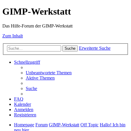
GIMP-Werkstatt
Das Hilfe-Forum der GIMP-Werkstatt
Zum Inhalt
Erweiterte Suche
Suche
Schnellzugriff
Unbeantwortete Themen
Aktive Themen
Suche
FAQ
Kalender
Anmelden
Registrieren
Homepage
Forum
GIMP-Werkstatt
Off Topic
Hallo! Ich bin
neu hier ...