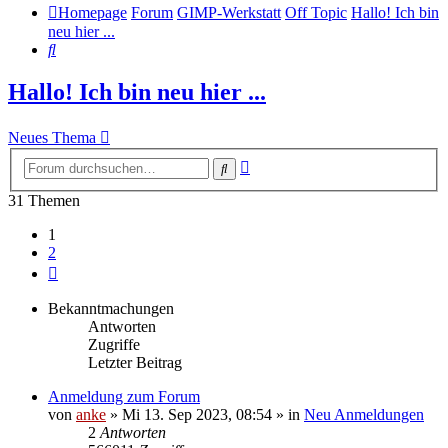
Homepage
Forum
GIMP-Werkstatt
Off Topic
Hallo! Ich bin
neu hier ...
Suche
Hallo! Ich bin neu hier ...
Neues Thema
Erweiterte
Suche
Suche
31 Themen
1
2
Nächste
Bekanntmachungen
Antworten
Zugriffe
Letzter Beitrag
Anmeldung zum Forum
von
anke
»
Mi 13. Sep 2023, 08:54
» in
Neu Anmeldungen
2
Antworten