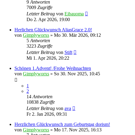
9
Antworten
7009
Zugriffe
Letzter Beitrag
von
Eibauoma
Do 2. Apr 2026, 19:00
Herlichen Glückwunsch AliasGrace 2.0!
von
Gimplyworxs
»
Mo 30. Mär 2026, 09:12
5
Antworten
3223
Zugriffe
Letzter Beitrag
von
Stift
Mi 1. Apr 2026, 20:22
Schönen 1.Advent! /Frohe Weihnachten
von
Gimplyworxs
»
So 30. Nov 2025, 10:45
1
2
14
Antworten
10838
Zugriffe
Letzter Beitrag
von
ava
Fr 2. Jan 2026, 09:31
Herzlichen Glückwunsch zum Geburtstag dorism!
von
Gimplyworxs
»
Mo 17. Nov 2025, 16:13