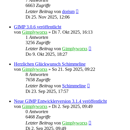
7
Antworten
6663
Zugriffe
Letzter Beitrag
von
dorism
Di 25. Nov 2025, 12:06
GIMP 3.0.6 veröffentlicht
von
Gimplyworxs
»
Di 7. Okt 2025, 16:13
1
Antworten
3256
Zugriffe
Letzter Beitrag
von
Gimplyworxs
Do 9. Okt 2025, 18:27
Herzlichen Glückwunsch Schimmeline
von
Gimplyworxs
»
So 21. Sep 2025, 09:22
8
Antworten
7658
Zugriffe
Letzter Beitrag
von
Schimmeline
Di 23. Sep 2025, 17:57
Neue GIMP Entwicklerversion 3.1.4 veröffentlicht
von
Gimplyworxs
»
Di 2. Sep 2025, 09:49
0
Antworten
6468
Zugriffe
Letzter Beitrag
von
Gimplyworxs
Di 2. Sep 2025, 09:49