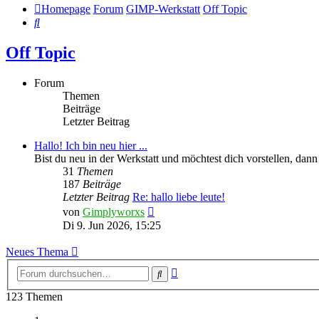
Homepage
Forum
GIMP-Werkstatt
Off Topic
Suche
Off Topic
Forum
Themen
Beiträge
Letzter Beitrag
Hallo! Ich bin neu hier ...
Bist du neu in der Werkstatt und möchtest dich vorstellen, dann i
31
Themen
187
Beiträge
Letzter Beitrag
Re: hallo liebe leute!
Neuester
von
Gimplyworxs
Beitrag
Di 9. Jun 2026, 15:25
Neues Thema
Erweiterte
Suche
Suche
123 Themen