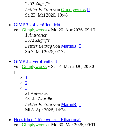
5252
Zugriffe
Letzter Beitrag
von
Gimplyworxs
Sa 23. Mai 2026, 19:48
GIMP 3.2.4 veröffentlicht
von
Gimplyworxs
»
Mo 20. Apr 2026, 09:19
1
Antworten
3572
Zugriffe
Letzter Beitrag
von
MartinB.
So 3. Mai 2026, 07:32
GIMP 3.2 veröffentlicht
von
Gimplyworxs
»
Sa 14. Mär 2026, 20:30
1
2
3
21
Antworten
48135
Zugriffe
Letzter Beitrag
von
MartinB.
Mi 8. Apr 2026, 14:34
Herzlichen Glückwunsch Eibauoma!
von
Gimplyworxs
»
Mo 30. Mär 2026, 09:11