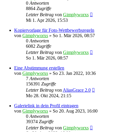
0
Antworten
8864
Zugriffe
Letzter Beitrag
von
Gimplyworxs
Mi 1. Apr 2026, 15:53
Kopiervorlage für Foto-Wettbewerbsregeln
von
Gimplyworxs
»
So 1. Mär 2026, 08:57
0
Antworten
6082
Zugriffe
Letzter Beitrag
von
Gimplyworxs
So 1. Mär 2026, 08:57
Eine Abstimmung erstellen
von
Gimplyworxs
»
So 23. Jan 2022, 10:36
7
Antworten
156391
Zugriffe
Letzter Beitrag
von
AliasGrace 2.0
Mo 28. Okt 2024, 21:15
Galerielink in dein Profil eintragen
von
Gimplyworxs
»
So 20. Aug 2023, 16:00
0
Antworten
39374
Zugriffe
Letzter Beitrag
von
Gimplyworxs