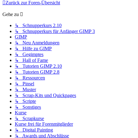
Zurück zur Foren-Übersicht
Gehe zu
↳ Schnupperkurs 2.10
↳ Schnupperkurs für Anfänger GIMP 3
GIMP
↳ Neu Anmeldungen
↳ Hilfe zu GIMP
↳ Gegimptes
↳ Hall of Fame
↳ Tutorien GIMP 2.10
↳ Tutorien GIMP 2.8
↳ Ressourcen
↳ Pinsel
↳ Muster
↳ Scrap-Kits und Quickpages
↳ Scripte
↳ Sonstiges
Kurse
↳ Scrapkurse
Kurse frei für Forenmitglieder
↳ Digital Painting
↳ Awards und Abschlüsse