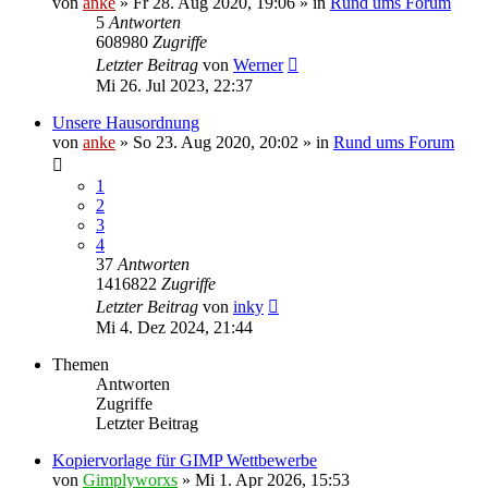
von
anke
»
Fr 28. Aug 2020, 19:06
» in
Rund ums Forum
5
Antworten
608980
Zugriffe
Letzter Beitrag
von
Werner
Mi 26. Jul 2023, 22:37
Unsere Hausordnung
von
anke
»
So 23. Aug 2020, 20:02
» in
Rund ums Forum
1
2
3
4
37
Antworten
1416822
Zugriffe
Letzter Beitrag
von
inky
Mi 4. Dez 2024, 21:44
Themen
Antworten
Zugriffe
Letzter Beitrag
Kopiervorlage für GIMP Wettbewerbe
von
Gimplyworxs
»
Mi 1. Apr 2026, 15:53