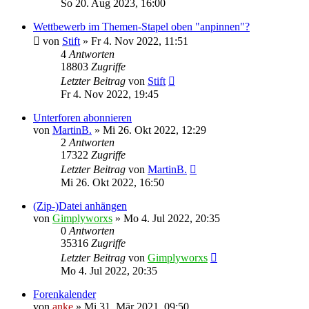
So 20. Aug 2023, 16:00
Wettbewerb im Themen-Stapel oben "anpinnen"?
von
Stift
»
Fr 4. Nov 2022, 11:51
4
Antworten
18803
Zugriffe
Letzter Beitrag
von
Stift
Fr 4. Nov 2022, 19:45
Unterforen abonnieren
von
MartinB.
»
Mi 26. Okt 2022, 12:29
2
Antworten
17322
Zugriffe
Letzter Beitrag
von
MartinB.
Mi 26. Okt 2022, 16:50
(Zip-)Datei anhängen
von
Gimplyworxs
»
Mo 4. Jul 2022, 20:35
0
Antworten
35316
Zugriffe
Letzter Beitrag
von
Gimplyworxs
Mo 4. Jul 2022, 20:35
Forenkalender
von
anke
»
Mi 31. Mär 2021, 09:50