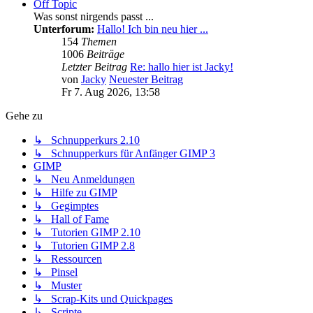
Off Topic
Was sonst nirgends passt ...
Unterforum:
Hallo! Ich bin neu hier ...
154
Themen
1006
Beiträge
Letzter Beitrag
Re: hallo hier ist Jacky!
von
Jacky
Neuester Beitrag
Fr 7. Aug 2026, 13:58
Gehe zu
↳ Schnupperkurs 2.10
↳ Schnupperkurs für Anfänger GIMP 3
GIMP
↳ Neu Anmeldungen
↳ Hilfe zu GIMP
↳ Gegimptes
↳ Hall of Fame
↳ Tutorien GIMP 2.10
↳ Tutorien GIMP 2.8
↳ Ressourcen
↳ Pinsel
↳ Muster
↳ Scrap-Kits und Quickpages
↳ Scripte