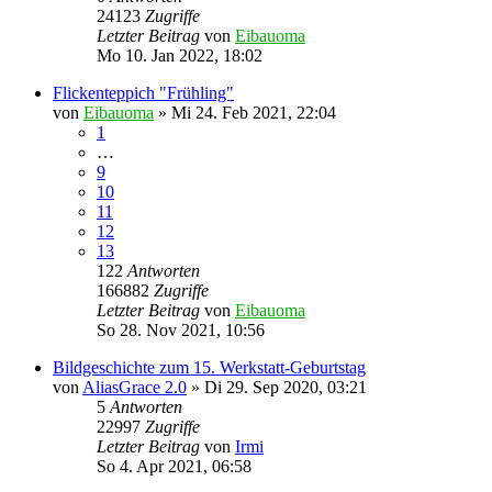
24123
Zugriffe
Letzter Beitrag
von
Eibauoma
Mo 10. Jan 2022, 18:02
Flickenteppich "Frühling"
von
Eibauoma
»
Mi 24. Feb 2021, 22:04
1
…
9
10
11
12
13
122
Antworten
166882
Zugriffe
Letzter Beitrag
von
Eibauoma
So 28. Nov 2021, 10:56
Bildgeschichte zum 15. Werkstatt-Geburtstag
von
AliasGrace 2.0
»
Di 29. Sep 2020, 03:21
5
Antworten
22997
Zugriffe
Letzter Beitrag
von
Irmi
So 4. Apr 2021, 06:58