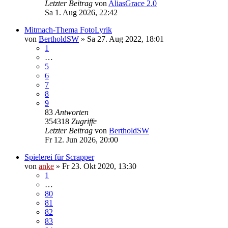
Letzter Beitrag
von
AliasGrace 2.0
Sa 1. Aug 2026, 22:42
Mitmach-Thema FotoLyrik
von
BertholdSW
»
Sa 27. Aug 2022, 18:01
1
…
5
6
7
8
9
83
Antworten
354318
Zugriffe
Letzter Beitrag
von
BertholdSW
Fr 12. Jun 2026, 20:00
Spielerei für Scrapper
von
anke
»
Fr 23. Okt 2020, 13:30
1
…
80
81
82
83