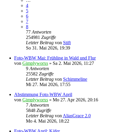
…
4
5
6
7
8
77
Antworten
254981
Zugriffe
Letzter Beitrag
von
Stift
So 31. Mai 2026, 19:39
Foto-WBW Mai: Frühling in Wald und Flur
von
Gimplyworxs
»
Sa 2. Mai 2026, 11:27
9
Antworten
25582
Zugriffe
Letzter Beitrag
von
Schimmeline
Mi 27. Mai 2026, 17:55
Abstimmung Foto-WBW April
von
Gimplyworxs
»
Mo 27. Apr 2026, 20:16
7
Antworten
5848
Zugriffe
Letzter Beitrag
von
AliasGrace 2.0
Mo 4. Mai 2026, 18:22
Foto-WBW April: Käfer