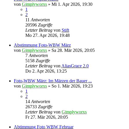
von
Gimplyworxs
»
Mi 1. Apr 2026, 19:30
1
2
11
Antworten
20596
Zugriffe
Letzter Beitrag
von
Stift
Mo 27. Apr 2026, 19:48
Abstimmung Foto-WBW März
von
Gimplyworxs
»
Sa 28. Mär 2026, 20:05
7
Antworten
5158
Zugriffe
Letzter Beitrag
von
AliasGrace 2.0
Do 2. Apr 2026, 13:25
Foto-WBW März: Im Märzen der Bauer ...
von
Gimplyworxs
»
So 1. Mär 2026, 19:23
1
2
14
Antworten
26733
Zugriffe
Letzter Beitrag
von
Gimplyworxs
Fr 27. Mär 2026, 20:05
Abtimmung Foto WBW Februar