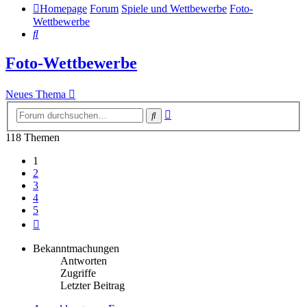
Homepage
Forum
Spiele und Wettbewerbe
Foto-
Wettbewerbe
Suche
Foto-Wettbewerbe
Neues Thema
Erweiterte
Suche
Suche
118 Themen
1
2
3
4
5
Nächste
Bekanntmachungen
Antworten
Zugriffe
Letzter Beitrag