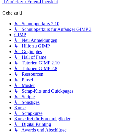
Zurück zur Foren-Übersicht
Gehe zu
↳ Schnupperkurs 2.10
↳ Schnupperkurs für Anfänger GIMP 3
GIMP
↳ Neu Anmeldungen
↳ Hilfe zu GIMP
↳ Gegimptes
↳ Hall of Fame
↳ Tutorien GIMP 2.10
↳ Tutorien GIMP 2.8
↳ Ressourcen
↳ Pinsel
↳ Muster
↳ Scrap-Kits und Quickpages
↳ Scripte
↳ Sonstiges
Kurse
↳ Scrapkurse
Kurse frei für Forenmitglieder
↳ Digital Painting
↳ Awards und Abschlüsse