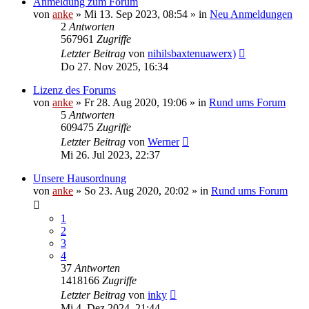
Anmeldung zum Forum
von
anke
»
Mi 13. Sep 2023, 08:54
» in
Neu Anmeldungen
2
Antworten
567961
Zugriffe
Letzter Beitrag
von
nihilsbaxtenuawerx)
Do 27. Nov 2025, 16:34
Lizenz des Forums
von
anke
»
Fr 28. Aug 2020, 19:06
» in
Rund ums Forum
5
Antworten
609475
Zugriffe
Letzter Beitrag
von
Werner
Mi 26. Jul 2023, 22:37
Unsere Hausordnung
von
anke
»
So 23. Aug 2020, 20:02
» in
Rund ums Forum
1
2
3
4
37
Antworten
1418166
Zugriffe
Letzter Beitrag
von
inky
Mi 4. Dez 2024, 21:44