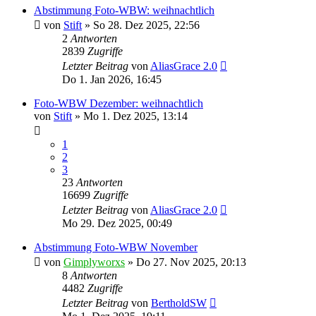
Abstimmung Foto-WBW: weihnachtlich
von
Stift
»
So 28. Dez 2025, 22:56
2
Antworten
2839
Zugriffe
Letzter Beitrag
von
AliasGrace 2.0
Do 1. Jan 2026, 16:45
Foto-WBW Dezember: weihnachtlich
von
Stift
»
Mo 1. Dez 2025, 13:14
1
2
3
23
Antworten
16699
Zugriffe
Letzter Beitrag
von
AliasGrace 2.0
Mo 29. Dez 2025, 00:49
Abstimmung Foto-WBW November
von
Gimplyworxs
»
Do 27. Nov 2025, 20:13
8
Antworten
4482
Zugriffe
Letzter Beitrag
von
BertholdSW