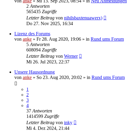
von
anke
»
Mi 13. Sep 2023, 08:54
» in
Neu Anmeldungen
2
Antworten
565435
Zugriffe
Letzter Beitrag
von
nihilsbaxtenuawerx)
Do 27. Nov 2025, 16:34
Lizenz des Forums
von
anke
»
Fr 28. Aug 2020, 19:06
» in
Rund ums Forum
5
Antworten
608094
Zugriffe
Letzter Beitrag
von
Werner
Mi 26. Jul 2023, 22:37
Unsere Hausordnung
von
anke
»
So 23. Aug 2020, 20:02
» in
Rund ums Forum
1
2
3
4
37
Antworten
1414599
Zugriffe
Letzter Beitrag
von
inky
Mi 4. Dez 2024, 21:44