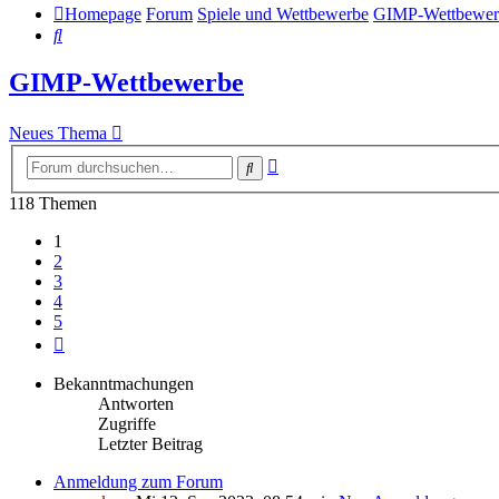
Homepage
Forum
Spiele und Wettbewerbe
GIMP-Wettbewer
Suche
GIMP-Wettbewerbe
Neues Thema
Erweiterte
Suche
Suche
118 Themen
1
2
3
4
5
Nächste
Bekanntmachungen
Antworten
Zugriffe
Letzter Beitrag
Anmeldung zum Forum