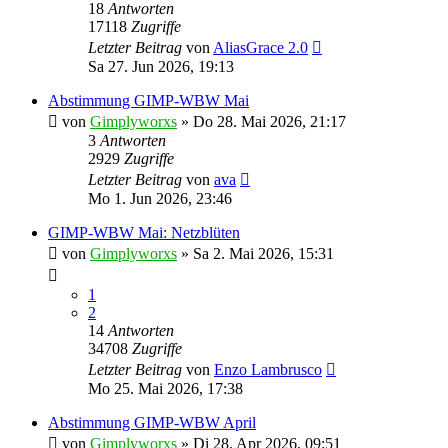
18
Antworten
17118
Zugriffe
Letzter Beitrag
von
AliasGrace 2.0
Sa 27. Jun 2026, 19:13
Abstimmung GIMP-WBW Mai
von
Gimplyworxs
»
Do 28. Mai 2026, 21:17
3
Antworten
2929
Zugriffe
Letzter Beitrag
von
ava
Mo 1. Jun 2026, 23:46
GIMP-WBW Mai: Netzblüten
von
Gimplyworxs
»
Sa 2. Mai 2026, 15:31
1
2
14
Antworten
34708
Zugriffe
Letzter Beitrag
von
Enzo Lambrusco
Mo 25. Mai 2026, 17:38
Abstimmung GIMP-WBW April
von
Gimplyworxs
»
Di 28. Apr 2026, 09:51