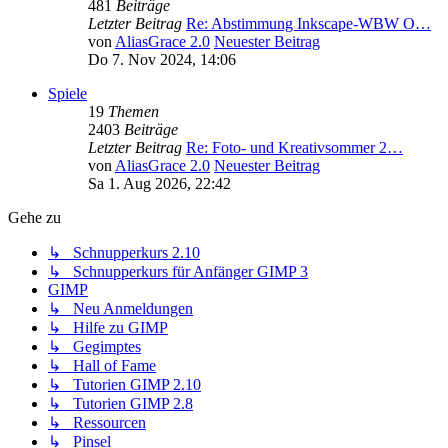
481
Beiträge
Letzter Beitrag
Re: Abstimmung Inkscape-WBW O…
von
AliasGrace 2.0
Neuester Beitrag
Do 7. Nov 2024, 14:06
Spiele
19
Themen
2403
Beiträge
Letzter Beitrag
Re: Foto- und Kreativsommer 2…
von
AliasGrace 2.0
Neuester Beitrag
Sa 1. Aug 2026, 22:42
Gehe zu
↳ Schnupperkurs 2.10
↳ Schnupperkurs für Anfänger GIMP 3
GIMP
↳ Neu Anmeldungen
↳ Hilfe zu GIMP
↳ Gegimptes
↳ Hall of Fame
↳ Tutorien GIMP 2.10
↳ Tutorien GIMP 2.8
↳ Ressourcen
↳ Pinsel