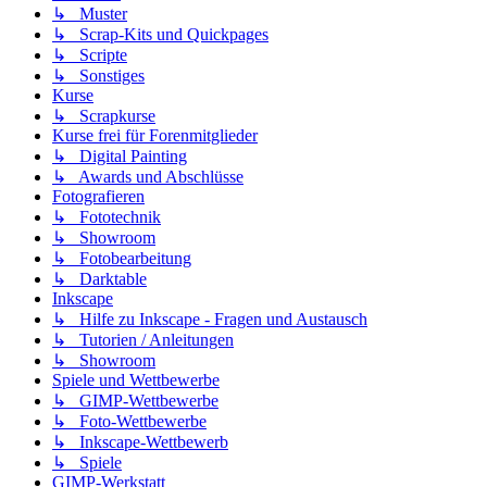
↳ Muster
↳ Scrap-Kits und Quickpages
↳ Scripte
↳ Sonstiges
Kurse
↳ Scrapkurse
Kurse frei für Forenmitglieder
↳ Digital Painting
↳ Awards und Abschlüsse
Fotografieren
↳ Fototechnik
↳ Showroom
↳ Fotobearbeitung
↳ Darktable
Inkscape
↳ Hilfe zu Inkscape - Fragen und Austausch
↳ Tutorien / Anleitungen
↳ Showroom
Spiele und Wettbewerbe
↳ GIMP-Wettbewerbe
↳ Foto-Wettbewerbe
↳ Inkscape-Wettbewerb
↳ Spiele
GIMP-Werkstatt