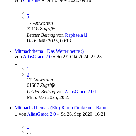
von
Christine
»
Di 15. Nov 2022, 09:19
1
2
17
Antworten
72118
Zugriffe
Letzter Beitrag
von
Raphaela
Do 6. Mär 2025, 09:13
Mitmachthema - Das Wetter heute :)
von
AliasGrace 2.0
»
So 27. Okt 2024, 22:28
1
2
17
Antworten
61687
Zugriffe
Letzter Beitrag
von
AliasGrace 2.0
Mi 5. Mär 2025, 20:23
Mitmach-Thema - (Ein) Raum für d/einen Baum
von
AliasGrace 2.0
»
Sa 26. Sep 2020, 16:21
1
…