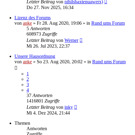
Letzter Beitrag
von
nihilsbaxtenuawerx)
Do 27. Nov 2025, 16:34
Lizenz des Forums
von
anke
»
Fr 28. Aug 2020, 19:06
» in
Rund ums Forum
5
Antworten
608973
Zugriffe
Letzter Beitrag
von
Werner
Mi 26. Jul 2023, 22:37
Unsere Hausordnung
von
anke
»
So 23. Aug 2020, 20:02
» in
Rund ums Forum
1
2
3
4
37
Antworten
1416801
Zugriffe
Letzter Beitrag
von
inky
Mi 4. Dez 2024, 21:44
Themen
Antworten
Zugriffe