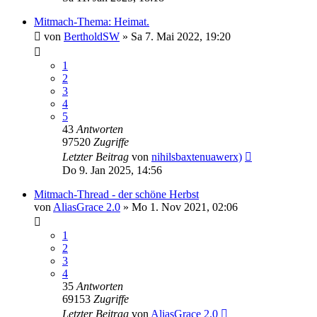
Mitmach-Thema: Heimat.
von
BertholdSW
»
Sa 7. Mai 2022, 19:20
1
2
3
4
5
43
Antworten
97520
Zugriffe
Letzter Beitrag
von
nihilsbaxtenuawerx)
Do 9. Jan 2025, 14:56
Mitmach-Thread - der schöne Herbst
von
AliasGrace 2.0
»
Mo 1. Nov 2021, 02:06
1
2
3
4
35
Antworten
69153
Zugriffe
Letzter Beitrag
von
AliasGrace 2.0