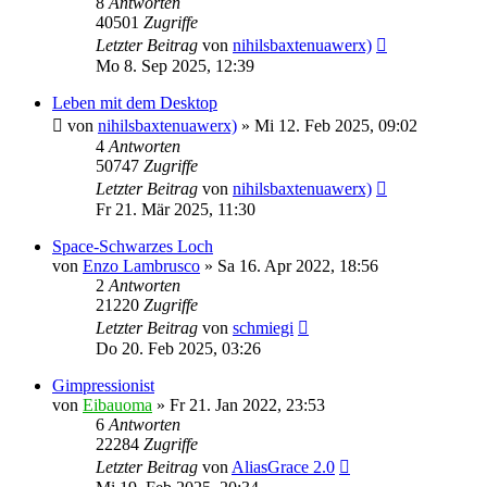
8
Antworten
40501
Zugriffe
Letzter Beitrag
von
nihilsbaxtenuawerx)
Mo 8. Sep 2025, 12:39
Leben mit dem Desktop
von
nihilsbaxtenuawerx)
»
Mi 12. Feb 2025, 09:02
4
Antworten
50747
Zugriffe
Letzter Beitrag
von
nihilsbaxtenuawerx)
Fr 21. Mär 2025, 11:30
Space-Schwarzes Loch
von
Enzo Lambrusco
»
Sa 16. Apr 2022, 18:56
2
Antworten
21220
Zugriffe
Letzter Beitrag
von
schmiegi
Do 20. Feb 2025, 03:26
Gimpressionist
von
Eibauoma
»
Fr 21. Jan 2022, 23:53
6
Antworten
22284
Zugriffe
Letzter Beitrag
von
AliasGrace 2.0