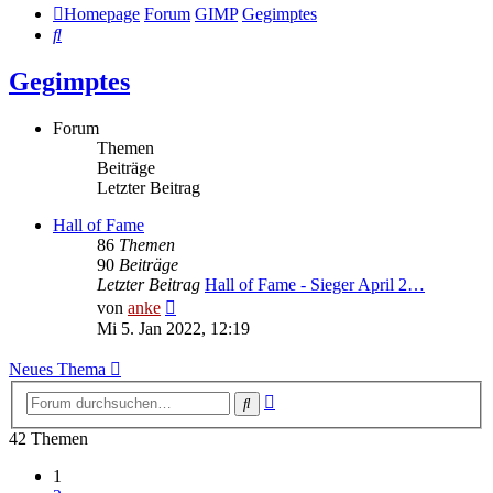
Homepage
Forum
GIMP
Gegimptes
Suche
Gegimptes
Forum
Themen
Beiträge
Letzter Beitrag
Hall of Fame
86
Themen
90
Beiträge
Letzter Beitrag
Hall of Fame - Sieger April 2…
Neuester
von
anke
Beitrag
Mi 5. Jan 2022, 12:19
Neues Thema
Erweiterte
Suche
Suche
42 Themen
1