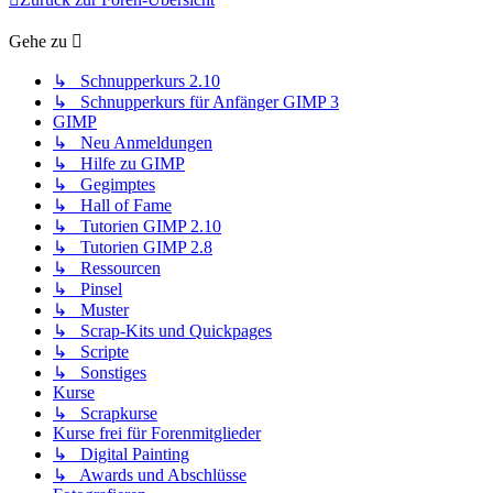
Gehe zu
↳ Schnupperkurs 2.10
↳ Schnupperkurs für Anfänger GIMP 3
GIMP
↳ Neu Anmeldungen
↳ Hilfe zu GIMP
↳ Gegimptes
↳ Hall of Fame
↳ Tutorien GIMP 2.10
↳ Tutorien GIMP 2.8
↳ Ressourcen
↳ Pinsel
↳ Muster
↳ Scrap-Kits und Quickpages
↳ Scripte
↳ Sonstiges
Kurse
↳ Scrapkurse
Kurse frei für Forenmitglieder
↳ Digital Painting
↳ Awards und Abschlüsse