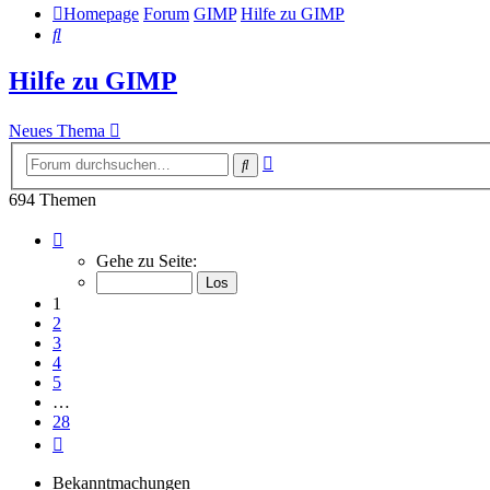
Homepage
Forum
GIMP
Hilfe zu GIMP
Suche
Hilfe zu GIMP
Neues Thema
Erweiterte
Suche
Suche
694 Themen
Seite
1
Gehe zu Seite:
von
28
1
2
3
4
5
…
28
Nächste
Bekanntmachungen