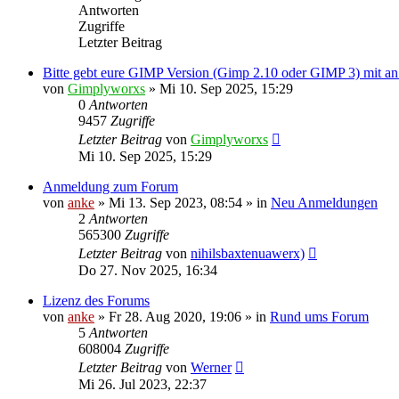
Antworten
Zugriffe
Letzter Beitrag
Bitte gebt eure GIMP Version (Gimp 2.10 oder GIMP 3) mit an
von
Gimplyworxs
»
Mi 10. Sep 2025, 15:29
0
Antworten
9457
Zugriffe
Letzter Beitrag
von
Gimplyworxs
Mi 10. Sep 2025, 15:29
Anmeldung zum Forum
von
anke
»
Mi 13. Sep 2023, 08:54
» in
Neu Anmeldungen
2
Antworten
565300
Zugriffe
Letzter Beitrag
von
nihilsbaxtenuawerx)
Do 27. Nov 2025, 16:34
Lizenz des Forums
von
anke
»
Fr 28. Aug 2020, 19:06
» in
Rund ums Forum
5
Antworten
608004
Zugriffe
Letzter Beitrag
von
Werner
Mi 26. Jul 2023, 22:37