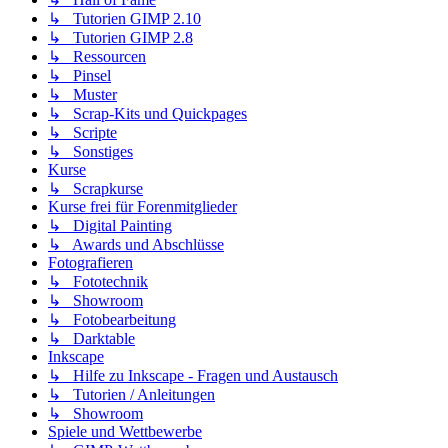
↳ Tutorien GIMP 2.10
↳ Tutorien GIMP 2.8
↳ Ressourcen
↳ Pinsel
↳ Muster
↳ Scrap-Kits und Quickpages
↳ Scripte
↳ Sonstiges
Kurse
↳ Scrapkurse
Kurse frei für Forenmitglieder
↳ Digital Painting
↳ Awards und Abschlüsse
Fotografieren
↳ Fototechnik
↳ Showroom
↳ Fotobearbeitung
↳ Darktable
Inkscape
↳ Hilfe zu Inkscape - Fragen und Austausch
↳ Tutorien / Anleitungen
↳ Showroom
Spiele und Wettbewerbe