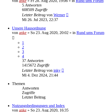
von
anke
»
Fr 28. Aug 2020, 19:06
» in
Rund ums Forum
5
Antworten
608509
Zugriffe
Letzter Beitrag
von
Werner
Mi 26. Jul 2023, 22:37
Unsere Hausordnung
von
anke
»
So 23. Aug 2020, 20:02
» in
Rund ums Forum
1
2
3
4
37
Antworten
1415672
Zugriffe
Letzter Beitrag
von
inky
Mi 4. Dez 2024, 21:44
Themen
Antworten
Zugriffe
Letzter Beitrag
Nutzungsbedingungen und Index
von
anke
»
So 23. Aug 2020, 16:35