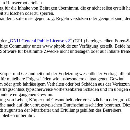
in Hausverbot erteilen.
für die Inhalte von Beiträgen übernimmt, die er nicht selbst erstellt 
it zu löschen oder zu sperren.
uändern, sofern sie gegen o. g. Regeln verstoßen oder geeignet sind, 
 der „
GNU General Public License v2
“ (GPL) bereitgestellten Foren
hige Community unter www.phpbb.de zur Verfügung gestellt. Beide hab
oftware für bestimmte Zwecke nicht untersagen oder auf Inhalte frem
rper und Gesundheit und der Verletzung wesentlicher Vertragspflichten
ch für mittelbare Folgeschäden wie insbesondere entgangenen Gewinn.
em oder grob fahrlässigem Verhalten oder bei Schäden aus der Verletz
i Vertragsschluss typischerweise vorhersehbaren Schäden und im übrigen
besondere entgangenen Gewinn.
ng von Leben, Körper und Gesundheit oder vorsätzlichem oder grob fah
e nach auf die vertragstypischen Durchschnittsschäden begrenzt. Dies
h zugunsten der Mitarbeiter und Erfüllungsgehilfen des Betreibers.
bleiben unberührt.