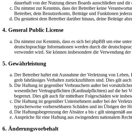
dauerhaft von der Nutzung dieses Boards ausschließen und dir e
Du nimmst zur Kenntnis, dass der Betreiber keine Verantwortung 
Betreiber, dein Benutzerkonto, Beiträge und Funktionen jederze
Du gestattest dem Betreiber darüber hinaus, deine Beiträge abz
4. General Public License
Du nimmst zur Kenntnis, dass es sich bei phpBB um eine unter
deutschsprachige Informationen werden durch die deutschsprac
verwendet wird. Sie können insbesondere die Verwendung der S
5. Gewährleistung
Der Betreiber haftet mit Ausnahme der Verletzung von Leben, Kö
grob fahrlässiges Verhalten zurückzuführen sind. Dies gilt au
Die Haftung ist gegenüber Verbrauchern außer bei vorsätzlich
wesentlicher Vertragspflichten (Kardinalpflichten) auf die be
begrenzt. Dies gilt auch für mittelbare Folgeschäden wie ins
Die Haftung ist gegenüber Unternehmern außer bei der Verletzu
typischerweise vorhersehbaren Schäden und im Übrigen der Höh
Die Haftungsbegrenzung der Absätze a bis c gilt sinngemäß auc
Ansprüche für eine Haftung aus zwingendem nationalem Recht 
6. Änderungsvorbehalt