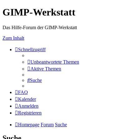
GIMP-Werkstatt
Das Hilfe-Forum der GIMP-Werkstatt
Zum Inhalt
Schnellzugriff
Unbeantwortete Themen
Aktive Themen
Suche
FAQ
Kalender
Anmelden
Registrieren
Homepage
Forum
Suche
Suche