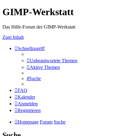
GIMP-Werkstatt
Das Hilfe-Forum der GIMP-Werkstatt
Zum Inhalt
Schnellzugriff
Unbeantwortete Themen
Aktive Themen
Suche
FAQ
Kalender
Anmelden
Registrieren
Homepage
Forum
Suche
Suche