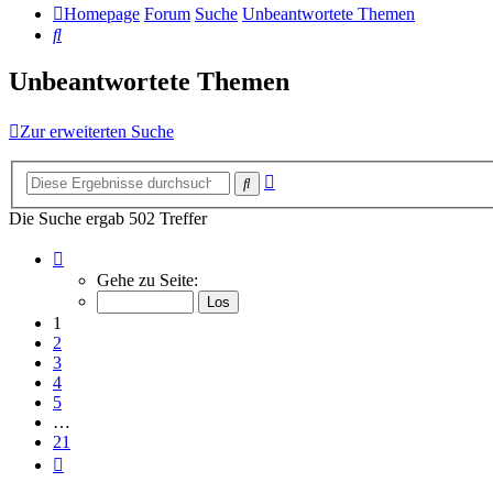
Homepage
Forum
Suche
Unbeantwortete Themen
Suche
Unbeantwortete Themen
Zur erweiterten Suche
Erweiterte
Suche
Suche
Die Suche ergab 502 Treffer
Seite
1
Gehe zu Seite:
von
21
1
2
3
4
5
…
21
Nächste