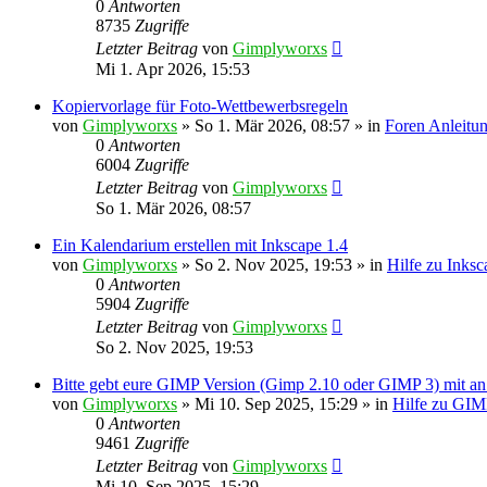
0
Antworten
8735
Zugriffe
Letzter Beitrag
von
Gimplyworxs
Mi 1. Apr 2026, 15:53
Kopiervorlage für Foto-Wettbewerbsregeln
von
Gimplyworxs
»
So 1. Mär 2026, 08:57
» in
Foren Anleitu
0
Antworten
6004
Zugriffe
Letzter Beitrag
von
Gimplyworxs
So 1. Mär 2026, 08:57
Ein Kalendarium erstellen mit Inkscape 1.4
von
Gimplyworxs
»
So 2. Nov 2025, 19:53
» in
Hilfe zu Inks
0
Antworten
5904
Zugriffe
Letzter Beitrag
von
Gimplyworxs
So 2. Nov 2025, 19:53
Bitte gebt eure GIMP Version (Gimp 2.10 oder GIMP 3) mit an
von
Gimplyworxs
»
Mi 10. Sep 2025, 15:29
» in
Hilfe zu GI
0
Antworten
9461
Zugriffe
Letzter Beitrag
von
Gimplyworxs
Mi 10. Sep 2025, 15:29