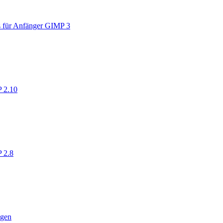
 für Anfänger GIMP 3
 2.10
 2.8
ngen