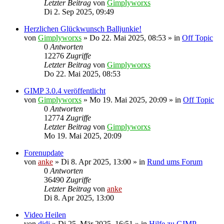
Letzter Beitrag
von
Gimplyworxs
Di 2. Sep 2025, 09:49
Herzlichen Glückwunsch Balljunkie!
von
Gimplyworxs
»
Do 22. Mai 2025, 08:53
» in
Off Topic
0
Antworten
12276
Zugriffe
Letzter Beitrag
von
Gimplyworxs
Do 22. Mai 2025, 08:53
GIMP 3.0.4 veröffentlicht
von
Gimplyworxs
»
Mo 19. Mai 2025, 20:09
» in
Off Topic
0
Antworten
12774
Zugriffe
Letzter Beitrag
von
Gimplyworxs
Mo 19. Mai 2025, 20:09
Forenupdate
von
anke
»
Di 8. Apr 2025, 13:00
» in
Rund ums Forum
0
Antworten
36490
Zugriffe
Letzter Beitrag
von
anke
Di 8. Apr 2025, 13:00
Video Heilen
von
didi
»
Di 25. Mär 2025, 16:51
» in
Hilfe zu GIMP