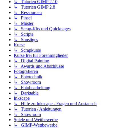
↳ Tutorien GIMP 2.10
↳ Tutorien GIMP 2.8
↳ Ressourcen
↳ Pinsel
↳ Muster
↳ Scrap-Kits und Quickpages
↳ Scripte
↳ Sonstiges
Kurse
↳ Scrapkurse
Kurse frei für Forenmitglieder
↳ Digital Painting
↳ Awards und Abschlüsse
Fotografieren
↳ Fototechnik
↳ Showroom
↳ Fotobearbeitung
↳ Darktable
Inkscape
↳ Hilfe zu Inkscape - Fragen und Austausch
↳ Tutorien / Anleitungen
↳ Showroom
Spiele und Wettbewerbe
↳ GIMP-Wettbewerbe