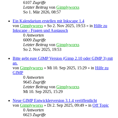
6107
Zugriffe
Letzter Beitrag
von
Gimplyworxs
So 1. Mär 2026, 08:57
Ein Kalendarium erstellen mit Inkscape 1.4
von
Gimplyworxs
»
So 2. Nov 2025, 19:53
» in
Hilfe zu
Inkscape - Fragen und Austausch
0
Antworten
6009
Zugriffe
Letzter Beitrag
von
Gimplyworxs
So 2. Nov 2025, 19:53
Bitte gebt eure GIMP Version (Gimp 2.10 oder GIMP 3) mit
an.
von
Gimplyworxs
»
Mi 10. Sep 2025, 15:29
» in
Hilfe zu
GIMP
0
Antworten
9645
Zugriffe
Letzter Beitrag
von
Gimplyworxs
Mi 10. Sep 2025, 15:29
Neue GIMP Entwicklerversion 3.1.4 veröffentlicht
von
Gimplyworxs
»
Di 2. Sep 2025, 09:49
» in
Off Topic
0
Antworten
6623
Zugriffe