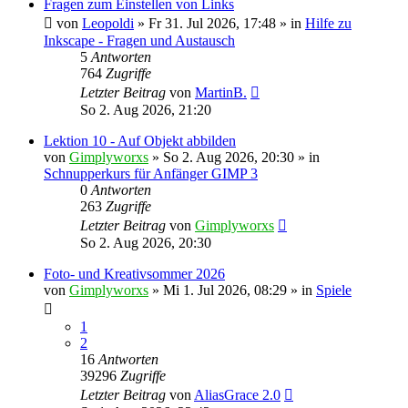
Fragen zum Einstellen von Links
von
Leopoldi
»
Fr 31. Jul 2026, 17:48
» in
Hilfe zu
Inkscape - Fragen und Austausch
5
Antworten
764
Zugriffe
Letzter Beitrag
von
MartinB.
So 2. Aug 2026, 21:20
Lektion 10 - Auf Objekt abbilden
von
Gimplyworxs
»
So 2. Aug 2026, 20:30
» in
Schnupperkurs für Anfänger GIMP 3
0
Antworten
263
Zugriffe
Letzter Beitrag
von
Gimplyworxs
So 2. Aug 2026, 20:30
Foto- und Kreativsommer 2026
von
Gimplyworxs
»
Mi 1. Jul 2026, 08:29
» in
Spiele
1
2
16
Antworten
39296
Zugriffe
Letzter Beitrag
von
AliasGrace 2.0