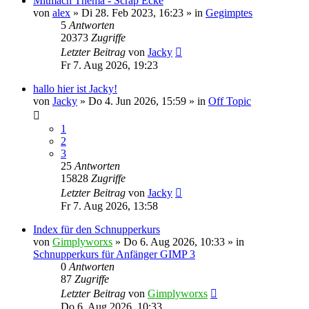
Mitmach Thema - Scrap Ecke
von
alex
»
Di 28. Feb 2023, 16:23
» in
Gegimptes
5
Antworten
20373
Zugriffe
Letzter Beitrag
von
Jacky
Fr 7. Aug 2026, 19:23
hallo hier ist Jacky!
von
Jacky
»
Do 4. Jun 2026, 15:59
» in
Off Topic
1
2
3
25
Antworten
15828
Zugriffe
Letzter Beitrag
von
Jacky
Fr 7. Aug 2026, 13:58
Index für den Schnupperkurs
von
Gimplyworxs
»
Do 6. Aug 2026, 10:33
» in
Schnupperkurs für Anfänger GIMP 3
0
Antworten
87
Zugriffe
Letzter Beitrag
von
Gimplyworxs
Do 6. Aug 2026, 10:33