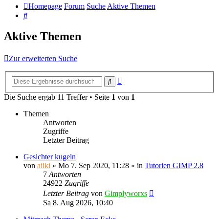
Homepage
Forum
Suche
Aktive Themen
Suche
Aktive Themen
Zur erweiterten Suche
Erweiterte
Suche
Suche
Die Suche ergab 11 Treffer • Seite
1
von
1
Themen
Antworten
Zugriffe
Letzter Beitrag
Gesichter kugeln
von
aiiki
»
Mo 7. Sep 2020, 11:28
» in
Tutorien GIMP 2.8
7
Antworten
24922
Zugriffe
Letzter Beitrag
von
Gimplyworxs
Sa 8. Aug 2026, 10:40