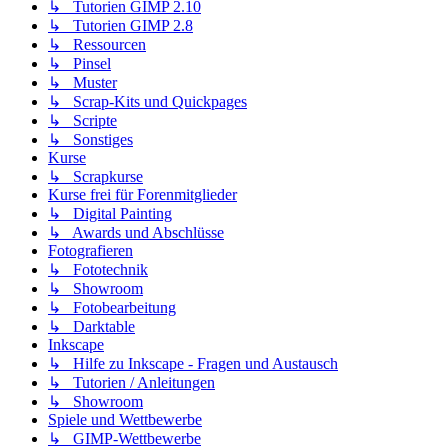
↳ Tutorien GIMP 2.10
↳ Tutorien GIMP 2.8
↳ Ressourcen
↳ Pinsel
↳ Muster
↳ Scrap-Kits und Quickpages
↳ Scripte
↳ Sonstiges
Kurse
↳ Scrapkurse
Kurse frei für Forenmitglieder
↳ Digital Painting
↳ Awards und Abschlüsse
Fotografieren
↳ Fototechnik
↳ Showroom
↳ Fotobearbeitung
↳ Darktable
Inkscape
↳ Hilfe zu Inkscape - Fragen und Austausch
↳ Tutorien / Anleitungen
↳ Showroom
Spiele und Wettbewerbe
↳ GIMP-Wettbewerbe