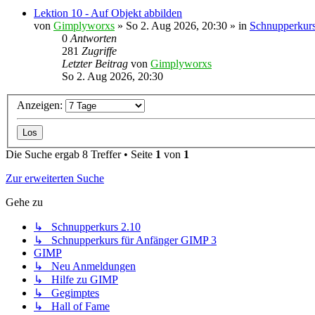
Lektion 10 - Auf Objekt abbilden
von
Gimplyworxs
»
So 2. Aug 2026, 20:30
» in
Schnupperkurs
0
Antworten
281
Zugriffe
Letzter Beitrag
von
Gimplyworxs
So 2. Aug 2026, 20:30
Anzeigen:
Die Suche ergab 8 Treffer • Seite
1
von
1
Zur erweiterten Suche
Gehe zu
↳ Schnupperkurs 2.10
↳ Schnupperkurs für Anfänger GIMP 3
GIMP
↳ Neu Anmeldungen
↳ Hilfe zu GIMP
↳ Gegimptes
↳ Hall of Fame