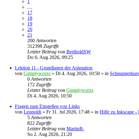
1
…
17
18
19
20
21
200
Antworten
312398
Zugriffe
Letzter Beitrag
von
BertholdSW
Do 6. Aug 2026, 09:25
Lektion 11 - Grundlagen der Animation
von
Gimplyworxs
»
Di 4. Aug 2026, 10:50
» in
Schnupperkurs
0
Antworten
172
Zugriffe
Letzter Beitrag
von
Gimplyworxs
Di 4. Aug 2026, 10:50
Fragen zum Einstellen von Links
von
Leopoldi
»
Fr 31. Jul 2026, 17:48
» in
Hilfe zu Inkscape -
5
Antworten
822
Zugriffe
Letzter Beitrag
von
MartinB.
So 2. Aug 2026, 21:20